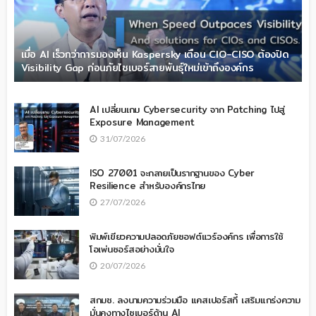
เมื่อ AI เร็วกว่าการมองเห็น Kaspersky เตือน CIO-CISO ต้องปิด
Visibility Gap ก่อนภัยไซเบอร์สายพันธุ์ใหม่เข้าถึงองค์กร
AI เปลี่ยนเกม Cybersecurity จาก Patching ไปสู่
Exposure Management
31/07/2026
ISO 27001 จะกลายเป็นรากฐานของ Cyber
Resilience สำหรับองค์กรไทย
27/07/2026
พิมพ์เขียวความปลอดภัยซอฟต์แวร์องค์กร เพื่อการใช้
โอเพ่นซอร์สอย่างมั่นใจ
20/07/2026
สกมช. ลงนามความร่วมมือ แคสเปอร์สกี้ เสริมแกร่งความ
มั่นคงทางไซเบอร์ด้าน AI