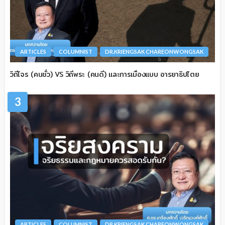
ARTICLES
COLUMNIST
DR.KRIENGSAK CHAREONWONGSAK
วิถีโจร (คนชั่ว) VS วิถีพระ (คนดี) และการเมืองแบบ อารยาธิปไตย
3
ARTICLES
COLUMNIST
DR.KRIENGSAK CHAREONWONGSAK