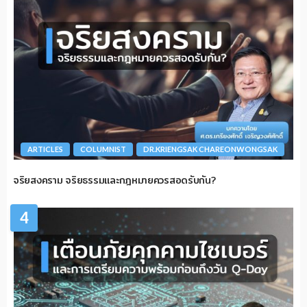
ARTICLES
COLUMNIST
DR.KRIENGSAK CHAREONWONGSAK
จริยสงคราม จริยธรรมและกฎหมายควรสอดรับกัน?
4