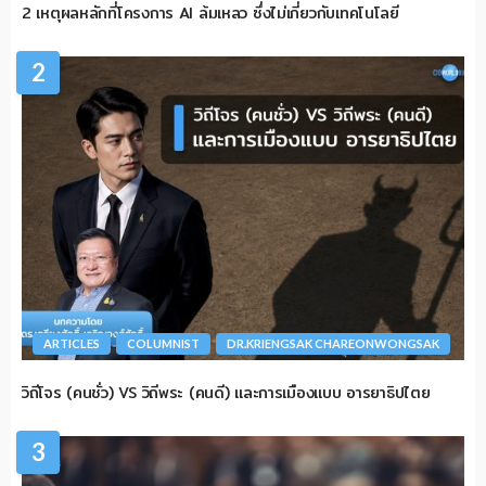
2 เหตุผลหลักที่โครงการ AI ล้มเหลว ซึ่งไม่เกี่ยวกับเทคโนโลยี
2
ARTICLES
COLUMNIST
DR.KRIENGSAK CHAREONWONGSAK
วิถีโจร (คนชั่ว) VS วิถีพระ (คนดี) และการเมืองแบบ อารยาธิปไตย
3