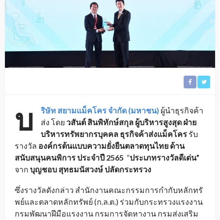
บ
ริษัท สยามแม็คโคร จำกัด (มหาชน)
ผู้นำธุรกิจค้า
ส่ง โดย
วสันต์ สินพิทักษ์สกุล ผู้บริหารสูงสุด ฝ่าย
บริหารทรัพยากรบุคคล ธุรกิจค้าส่งแม็คโคร
รับ
รางวัล
องค์กรต้นแบบความยั่งยืนตลาดทุ
นไทย ด้าน
สนับสนุนคนพิการ ประจำปี
2565
“
ประเภทรางวัลดีเด่น
”
จาก
บุญชอบ สุทธมนัสวงษ์ ปลัดกระทรวง
ซึ่งรางวัลดังกล่าว สำนักงานคณะกรรมการกำกับหลักทรั
พย์และตลาดหลักทรัพย์ (ก.ล.ต.) ร่วมกับกระทรวงแรงงาน
กรมพัฒนาฝีมือแรงงาน กรมการจัดหางาน กรมส่งเสริม