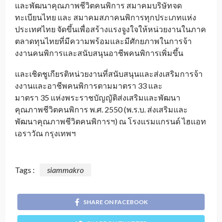
และพัฒนาคุณภาพชีวิ
ตคนพิการ สมาคมบริษัทจด
ทะเบียนไทย และ สมาคมสภาคนพิการทุกประเภทแห่
ง
ประเทศไทย จัดขึ้นเพื่อสร้างแรงจูงใจให้
หน่วยงานในภาค
ตลาดทุนไทยที่มี
ความพร้อมและมีศักยภาพในการจ้
า
งงานคนพิการและสนับสนุนอาชี
พคนพิการเพิ่มขึ้น
และเชิดชูเกียรติหน่วยงานที่สนั
บสนุนและส่งเสริมการจ้
า
งงานและอาชีพคนพิการตามมาตรา
33
และ
มาตรา
35
แห่งพระราชบัญญัติส่งเสริมและพั
ฒนา
คุณภาพชีวิตคนพิการ พ.ศ.
2550 (
พ.ร.บ. ส่งเสริมและ
พัฒนาคุณภาพชีวิ
ตคนพิการฯ) ณ โรงแรมแกรนด์ ไฮเเอท
เอราวัณ กรุงเทพฯ
Tags :
siammakro
SHARE ON FACEBOOK