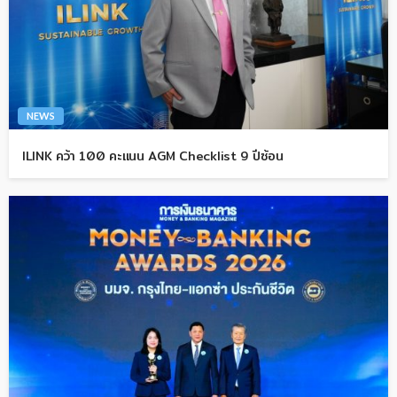
NEWS
ILINK คว้า 100 คะแนน AGM Checklist 9 ปีซ้อน