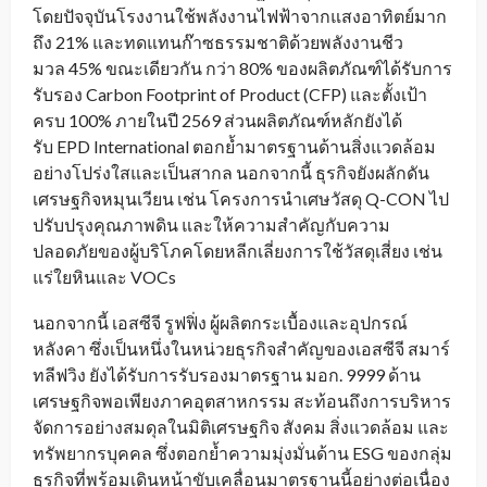
โดยปัจจุบันโรงงานใช้พลังงานไฟฟ้าจากแสงอาทิตย์มาก
ถึง 21% และทดแทนก๊าซธรรมชาติด้วยพลังงานชีว
มวล 45% ขณะเดียวกัน กว่า 80% ของผลิตภัณฑ์ได้รับการ
รับรอง Carbon Footprint of Product (CFP) และตั้งเป้า
ครบ 100% ภายในปี 2569 ส่วนผลิตภัณฑ์หลักยังได้
รับ EPD International ตอกย้ำมาตรฐานด้านสิ่งแวดล้อม
อย่างโปร่งใสและเป็นสากล นอกจากนี้ ธุรกิจยังผลักดัน
เศรษฐกิจหมุนเวียน เช่น โครงการนำเศษวัสดุ Q-CON ไป
ปรับปรุงคุณภาพดิน และให้ความสำคัญกับความ
ปลอดภัยของผู้บริโภคโดยหลีกเลี่ยงการใช้วัสดุเสี่ยง เช่น
แร่ใยหินและ VOCs
นอกจากนี้ เอสซีจี รูฟฟิ่ง ผู้ผลิตกระเบื้องและอุปกรณ์
หลังคา ซึ่งเป็นหนึ่งในหน่วยธุรกิจสำคัญของเอสซีจี สมาร์
ทลีฟวิง ยังได้รับการรับรองมาตรฐาน มอก. 9999 ด้าน
เศรษฐกิจพอเพียงภาคอุตสาหกรรม สะท้อนถึงการบริหาร
จัดการอย่างสมดุลในมิติเศรษฐกิจ สังคม สิ่งแวดล้อม และ
ทรัพยากรบุคคล ซึ่งตอกย้ำความมุ่งมั่นด้าน ESG ของกลุ่ม
ธุรกิจที่พร้อมเดินหน้าขับเคลื่อนมาตรฐานนี้อย่างต่อเนื่อง