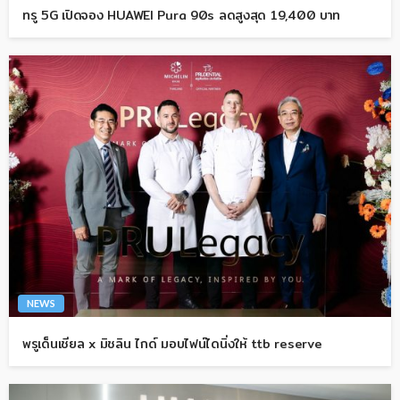
ทรู 5G เปิดจอง HUAWEI Pura 90s ลดสูงสุด 19,400 บาท
NEWS
พรูเด็นเชียล x มิชลิน ไกด์ มอบไฟน์ไดนิ่งให้ ttb reserve