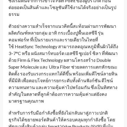
ซึ่งเริ่มต้นจากการเข้าใจ Pain Point ของผู้บริโภค ก่อน
ต่อยอดเป็นสินค้าและโซลูชันที่ใช้งานได้จริงอย่างเป็นรูป
ธรรม
ตัวอย่างความสำเร็จจากแนวคิดนี้สะท้อนผ่านการพัฒนา
ผลิตภัณฑ์หลายกลุ่ม อาทิ กระเบื้องปูพื้นเอสซีจี รุ่น
คอมฟอร์ท ที่เป็นรายแรกและรายเดียวในไทยที่
ใช้ HeatSync Technology สามารถลดอุณหภูมิพื้นผิวได้ถึง
3–7°C หรือ ผนังสมาร์ทบอร์ด เอสซีจี ซูเปอร์ ซิลา ที่พัฒนา
ด้วย Firm & Flex Technology ผสานโครงสร้าง Double
Super Molecule และ Ultra Fiber ช่วยลดการแตกหักขณะ
ติดตั้ง รองรับแรงกระแทกได้ดีขึ้น พร้อมเพิ่มดีไซน์ลายหิน
ที่มีมิติ เพื่อตอบโจทย์การยกระดับทั้งด้านฟังก์ชัน ดีไซน์
ความทนทาน และความคุ้มค่าไปพร้อมกัน ซึ่งเป็นทิศทาง
สำคัญในตลาดที่ลูกค้าต้องการความคุ้มค่าแต่ยังคง
มาตรฐานคุณภาพ
สำหรับการรับมือกำลังซื้อที่ยังไม่กลับมาสู่ภาวะปกติ
ธุรกิจได้ขยายพอร์ตสินค้าให้ครอบคลุมทุกกำลังซื้อ โดย
พัฒนาทั้งสินค้ากลุ่ม Smart Value Products (SVP) ที่เน้น