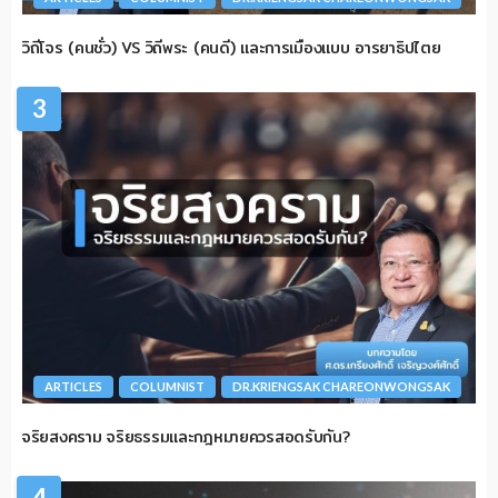
วิถีโจร (คนชั่ว) VS วิถีพระ (คนดี) และการเมืองแบบ อารยาธิปไตย
3
ARTICLES
COLUMNIST
DR.KRIENGSAK CHAREONWONGSAK
จริยสงคราม จริยธรรมและกฎหมายควรสอดรับกัน?
4