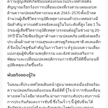
ความสูญเสียที่เกิดขึ้นบนท้องถนนในประเทศไทยคือ
สัญญาณเรียกร้องการเปลี่ยนแปลงที่เร่งด่วน แผนแม่บท
ด้านความปลอดภัยทางถนน พ.ศ. 2565–2570 ตั้งเป้าลด
จำนวนผู้เสียชีวิตจากอุบัติเหตุทางถนนทั่วประเทศอย่างมี
นัยสำคัญ หากแต่ตัวเลขยังคงอยู่ในในระดับที่สูง โดย 1 ใน
3 ของผู้เสียชีวิตจากอุบัติเหตุทางรถยนต์อยู่ในช่วงอายุ 20–
39 ปี นี่ไม่ใช่เพียงปัญหาด้านความปลอดภัย แต่ยังส่งผลถึง
ประเด็นด้านสาธารณสุขและเศรษฐกิจของชาติ เทเลเมติก
ส์ จึงเป็นโซลูชั่นสำคัญในการวิเคราะห์รูปแบบความเสี่ยง
แบ่งกลุ่มผู้ขับขี่ตามพฤติกรรม และยังช่วยส่งเสริมการ
พัฒนาและเปลี่ยนแปลงพฤติกรรมการขับขี่ให้ดีขึ้นก่อนที่
อุบัติเหตุจะเกิดขึ้นจริง
พันธกิจของรู้ใจ
ในขณะที่ประเทศไทยเดินหน้าสู่อนาคตแห่งเมืองอัจฉริยะ
ความปลอดภัยบนท้องถนน คือมิติที่ รู้ใจ นำการขับเคลื่อน
ทางเทคโนโลยีมาส่งเสริม ผ่านการยกระดับประสบการณ์
การประกันภัยและการขับขี่ ซึ่งในเร็ว ๆ นี้ ผู้ขับขี่จะได้
สัมผัสประการณ์จริงและรับผลประโยชน์มากมายจาก