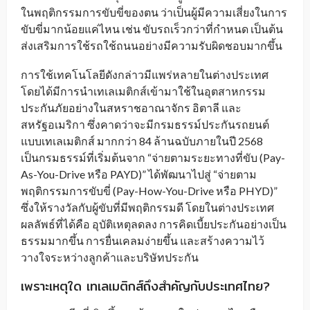
ในพฤติกรรมการขับขี่ของตน ว่าเป็นผู้มีความเสี่ยงในการ
ขับขี่มากน้อยแค่ไหน เช่น ขับรถเร็วกว่าที่กำหนด เป็นต้น
ส่งเสริมการใช้รถใช้ถนนอย่างมีความรับผิดชอบมากขึ้น
การใช้เทคโนโลยีดังกล่าวมีแพร่หลายในต่างประเทศ
โดยได้มีการนำเทเลเมติกส์เข้ามาใช้ในอุตสาหกรรม
ประกันภัยอย่างในสหราชอาณาจักร อิตาลี และ
สหรัฐอเมริกา ซึ่งคาดว่าจะมีกรมธรรม์ประกันรถยนต์
แบบเทเลเมติกส์ มากกว่า 84 ล้านฉบับภายในปี 2568
เป็นกรมธรรม์ที่เริ่มต้นจาก “จ่ายตามระยะทางที่ขับ (Pay-
As-You-Drive หรือ PAYD)” ได้พัฒนาไปสู่ “จ่ายตาม
พฤติกรรมการขับขี่ (Pay-How-You-Drive หรือ PHYD)”
ซึ่งให้รางวัลกับผู้ขับที่มีพฤติกรรมดี โดยในต่างประเทศ
ผลลัพธ์ที่ได้คือ อุบัติเหตุลดลง การคิดเบี้ยประกันอย่างเป็น
ธรรมมากขึ้น การยื่นเคลมง่ายขึ้น และสร้างความไว้
วางใจระหว่างลูกค้าและบริษัทประกัน
เพราะเหตุใด เทเลเมติกส์ถึงสำคัญกับประเทศไทย?