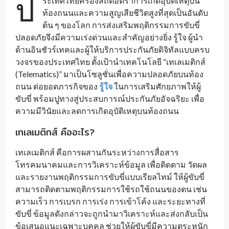
ป
ระเทศไทยครองสถิติอัตราการเกิดอุบัติเหตุบน
ท้องถนนและความสูญเสียชีวิตสูงที่สุดเป็นอันดับ
ต้น ๆ ของโลก การส่งเสริมพฤติกรรมการขับขี่
ปลอดภัยจึงมีความเร่งด่วนและสำคัญอย่างยิ่ง รู้ใจ ผู้นำ
ด้านอินชัวร์เทคและผู้ให้บริการประกันภัยดิจิทัลแบบครบ
วงจรของประเทศไทย ตั้งเป้านำเทคโนโลยี “เทเลเมติกส์
(Telematics)” มาเป็นโซลูชั่นเพื่อความปลอดภัยบนท้อง
ถนน ต่อยอดภารกิจของ
รู้ใจ
ในการเสริมศักยภาพให้ผู้
ขับขี่ พร้อมปูทางสู่ประสบการณ์ประกันภัยอัจฉริยะ เพื่อ
ความมีวินัยและลดการเกิดอุบัติเหตุบนท้องถนน
เทเลเมติกส์ คืออะไร?
เทเลเมติกส์ คือการผสานกันระหว่างการสื่อสาร
โทรคมนาคมและการวิเคราะห์ข้อมูล เพื่อติดตาม วัดผล
และรายงานพฤติกรรมการขับขี่แบบเรียลไทม์ ให้ผู้ขับขี่
สามารถติดตามพฤติกรรมการใช้รถใช้ถนนของตน เช่น
ความเร็ว การเบรก การเร่ง การเข้าโค้ง และระยะทางที่
ขับขี่ ข้อมูลดังกล่าวจะถูกนำมาวิเคราะห์และส่งกลับเป็น
ข้อเสนอแนะเฉพาะบุคคล ช่วยให้ผู้ขับขี่มีความตระหนัก