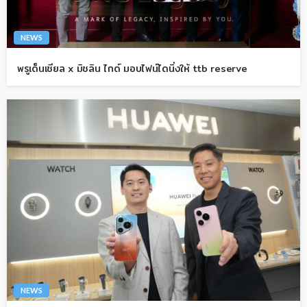
NEWS
พรูเด็นเชียล x มิชลิน ไกด์ มอบไฟน์ไดนิ่งให้ ttb reserve
NEWS