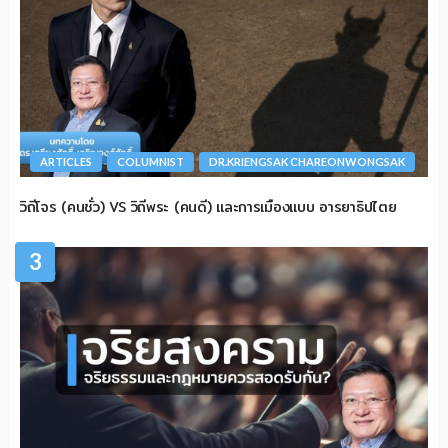
ARTICLES
COLUMNIST
DR.KRIENGSAK CHAREONWONGSAK
วิถีโจร (คนชั่ว) VS วิถีพระ (คนดี) และการเมืองแบบ อารยาธิปไตย
3