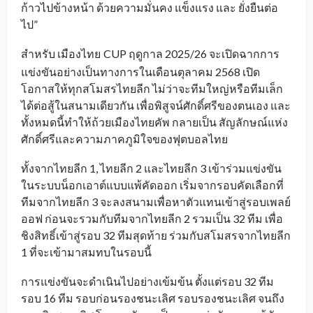
ก้าวไปข้างหน้า ด้วยความมั่นคง แข็งแรง และ ยั่งยืนต่อ
ไป”
สำหรับ เมืองไทย
CUP ฤดูกาล 2025/26 จะเปิดฉากการ
_
แข่งขันอย่างเป็นทางการในเดือนตุลาคม 2568 เปิด
โอกาสให้ทุกสโมสรไทยลีก ไม่ว่าจะทีมใหญ่หรือทีมเล็ก
ได้ต่อสู้ในสนามเดียวกัน เพื่อพิสูจน์ศักดิ์ศรีของตนเอง และ
ทั้งหมดนี้ทำให้ถ้วยเมืองไทยคัพ กลายเป็น สัญลักษณ์แห่ง
ศักดิ์ศรีและความภาคภูมิใจของฟุตบอลไทย
ทั้งจากไทยลีก 1, ไทยลีก 2 และไทยลีก 3 เข้าร่วมแข่งขัน
ในระบบน็อกเอาต์แบบแพ้คัดออก เริ่มจากรอบคัดเลือกที่
ทีมจากไทยลีก 3 จะลงสนามเพื่อหาตัวแทนเข้าสู่รอบเพลย์
ออฟ ก่อนจะรวมกับทีมจากไทยลีก 2 รวมเป็น 32 ทีม เพื่อ
ชิงสิทธิ์เข้าสู่รอบ 32 ทีมสุดท้าย ร่วมกับสโมสรจากไทยลีก
1 ที่จะเข้ามาสมทบในรอบนี้
การแข่งขันจะดำเนินไปอย่างเข้มข้น ตั้งแต่รอบ 32 ทีม
รอบ 16 ทีม รอบก่อนรองชนะเลิศ รอบรองชนะเลิศ จนถึง