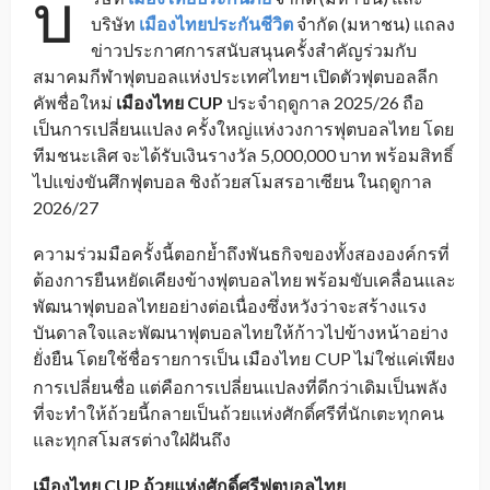
บ
บริษัท
เมืองไทยประกันชีวิต
จำกัด (มหาชน) แถลง
ข่าวประกาศการสนับสนุนครั้งสำคัญร่วมกับ
สมาคมกีฬาฟุตบอลแห่งประเทศไทยฯ เปิดตัวฟุตบอลลีก
คัพชื่อใหม่
เมืองไทย CUP
ประจำฤดูกาล 2025/26 ถือ
เป็นการเปลี่ยนแปลง ครั้งใหญ่แห่งวงการฟุตบอลไทย โดย
ทีมชนะเลิศ จะได้รับเงินรางวัล 5,000,000 บาท พร้อมสิทธิ์
ไปแข่งขันศึกฟุตบอล ชิงถ้วยสโมสรอาเซียน ในฤดูกาล
2026/27
ความร่วมมือครั้งนี้ตอกย้ำถึงพันธกิจของทั้งสององค์กรที่
ต้องการยืนหยัดเคียงข้างฟุตบอลไทย พร้อมขับเคลื่อนและ
พัฒนาฟุตบอลไทยอย่างต่อเนื่องซึ่งหวังว่าจะสร้างแรง
บันดาลใจและพัฒนาฟุตบอลไทยให้ก้าวไปข้างหน้าอย่าง
ยั่งยืน โดยใช้ชื่อรายการเป็น เมืองไทย
CUP ไม่ใช่แค่เพียง
_
การเปลี่ยนชื่อ แต่คือการเปลี่ยนแปลงที่ดีกว่าเดิมเป็นพลัง
ที่จะทำให้ถ้วยนี้กลายเป็นถ้วยแห่งศักดิ์ศรีที่นักเตะทุกคน
และทุกสโมสรต่างใฝ่ฝันถึง
เมืองไทย CUP ถ้วยแห่งศักดิ์ศรีฟุตบอลไทย