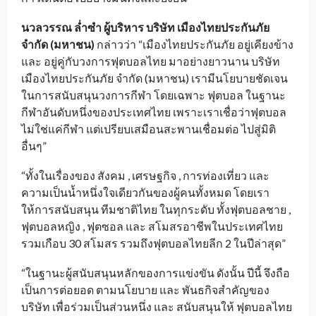
นวลวรรณ ล่ำซำ ผู้บริหาร บริษัท เมืองไทยประกันภัย
จำกัด (มหาชน)
กล่าวว่า “เมืองไทยประกันภัย อยู่เคียงข้าง
และ อยู่คู่กับวงการฟุตบอลไทย มาอย่างยาวนาน บริษัท
เมืองไทยประกันภัย จำกัด (มหาชน) เรามีนโยบายชัดเจน
ในการสนับสนุนวงการกีฬา โดยเฉพาะ ฟุตบอล ในฐานะ
กีฬาอันดับหนึ่งของประเทศไทย เพราะเราเชื่อว่าฟุตบอล
ไม่ใช่แค่กีฬา แต่เปรียบเสมือนสะพานเชื่อมต่อ ไปสู่มิติ
อื่นๆ”
“ทั้งในเรื่องของ สังคม , เศรษฐกิจ , การท่องเที่ยว และ
ความเป็นน้ำหนึ่งใจเดียวกันของผู้คนทั้งหมด โดยเรา
ให้การสนับสนุน ทีมชาติไทย ในทุกระดับ ทั้งฟุตบอลชาย ,
ฟุตบอลหญิง , ฟุตซอล และ สโมสรอาชีพในประเทศไทย
รวมเกือบ 30 สโมสร รวมถึงฟุตบอลไทยลีก 2 ในปีล่าสุด”
“ในฐานะผู้สนับสนุนหลักของการแข่งขัน ดังนั้น ปีนี้ จึงถือ
เป็นการต่อยอด ตามนโยบาย และ พันธกิจสำคัญของ
บริษัท เพื่อร่วมเป็นส่วนหนึ่ง และ สนับสนุนให้ ฟุตบอลไทย