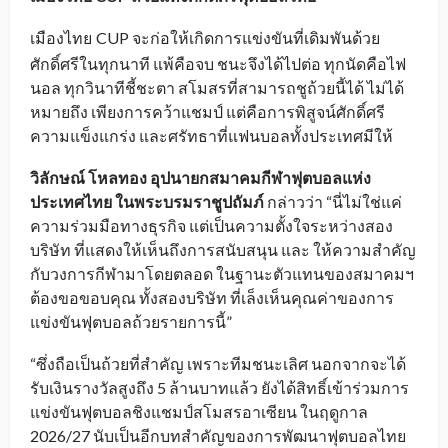
เมืองไทย
CUP จะก่อให้เกิดการแข่งขันที่เดิมพันด้วย
_
ศักดิ์ศรีในทุกนาที แพ้คือจบ ชนะจึงได้ไปต่อ ทุกนัดคือไฟ
นอล ทุกวินาทีชี้ชะตา สโมสรที่สามารถชูถ้วยนี้ได้ ไม่ได้
หมายถึง เพียงการคว้าแชมป์ แต่คือการพิสูจน์ศักดิ์ศรี
ความแข็งแกร่ง และศรัทธาที่แฟนบอลทั้งประเทศมีให้
วิลักษณ์ โหลทอง อุปนายกสมาคมกีฬาฟุตบอลแห่ง
ประเทศไทย ในพระบรมราชูปถัมภ์
กล่าวว่า “นี่ไม่ใช่แค่
ความร่วมมือทางธุรกิจ แต่เป็นความตั้งใจระหว่างสอง
บริษัท ที่แสดงให้เห็นถึงการสนับสนุน และ ให้ความสำคัญ
กับวงการกีฬามาโดยตลอด ในฐานะตัวแทนของสมาคมฯ
ต้องขอขอบคุณ ทั้งสองบริษัท ที่เล็งเห็นคุณค่าของการ
แข่งขันฟุตบอลถ้วยรายการนี้”
“ซึ่งถือเป็นถ้วยที่สำคัญ เพราะทีมชนะเลิศ นอกจากจะได้
รับเงินรางวัลสูงถึง 5 ล้านบาทแล้ว ยังได้สิทธิ์เข้าร่วมการ
แข่งขันฟุตบอลชิงแชมป์สโมสรอาเซียน ในฤดูกาล
2026/27 นับเป็นอีกบทสำคัญของการพัฒนาฟุตบอลไทย