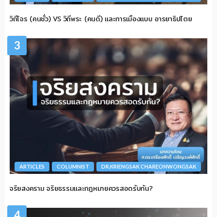
วิถีโจร (คนชั่ว) VS วิถีพระ (คนดี) และการเมืองแบบ อารยาธิปไตย
3
ARTICLES
COLUMNIST
DR.KRIENGSAK CHAREONWONGSAK
จริยสงคราม จริยธรรมและกฎหมายควรสอดรับกัน?
4