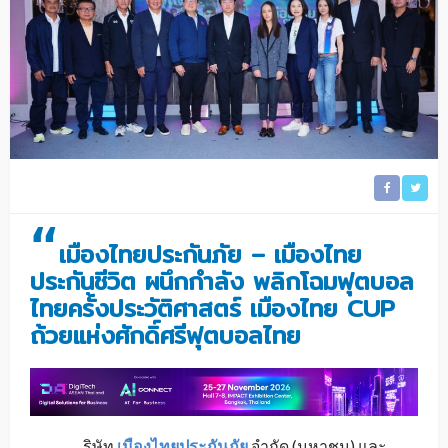
“
เมืองไทยประกันภัย – เมืองไทย
ประกันชีวิต ผนึกกำลัง พลิกโฉมฟุตบอล
ไทยครั้งประวัติศาสตร์ เมืองไทย CUP
ถ้วยแห่งศักดิ์ศรีฟุตบอลไทย
ริษัท
เมืองไทยประกันภัย
จำกัด (มหาชน) และ