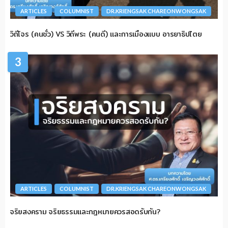
ARTICLES
COLUMNIST
DR.KRIENGSAK CHAREONWONGSAK
วิถีโจร (คนชั่ว) VS วิถีพระ (คนดี) และการเมืองแบบ อารยาธิปไตย
3
ARTICLES
COLUMNIST
DR.KRIENGSAK CHAREONWONGSAK
จริยสงคราม จริยธรรมและกฎหมายควรสอดรับกัน?