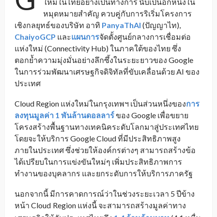
ใหม่ในไทยอย่างเป็นทางการ นับเป็นอีกหนึ่งใน
หมุดหมายสำคัญ ควบคู่กับการริเริ่มโครงการ
เชิงกลยุทธ์ของบริษัท อาทิ
PanyaThAI
(ปัญญาไท),
ChaiyoGCP
และ
แผนการ
จัดตั้งศูนย์กลางการเชื่อมต่อ
แห่งใหม่ (Connectivity Hub) ในภาคใต้ของไทย ซึ่ง
ตอกย้ำความมุ่งมั่นอย่างลึกซึ้งในระยะยาวของ Google
ในการร่วมพัฒนาเศรษฐกิจดิจิทัลที่ขับเคลื่อนด้วย AI ของ
ประเทศ
Cloud Region แห่งใหม่ในกรุงเทพฯ เป็นส่วนหนึ่งของ
การ
ลงทุนมูลค่า 1 พันล้านดอลลาร์
ของ Google เพื่อขยาย
โครงสร้างพื้นฐานทางเทคนิคระดับโลกมาสู่ประเทศไทย
โดยจะให้บริการ Google Cloud ที่มีประสิทธิภาพสูง
ภายในประเทศ ซึ่งช่วยให้องค์กรต่างๆ สามารถสร้างข้อ
ได้เปรียบในการแข่งขันใหม่ๆ เพิ่มประสิทธิภาพการ
ทำงานของบุคลากร และยกระดับการให้บริการภาครัฐ
นอกจากนี้ มีการคาดการณ์ว่าในช่วงระยะเวลา 5 ปีข้าง
หน้า Cloud
Region แห่งนี้ จะสามารถสร้างมูลค่าทาง
_