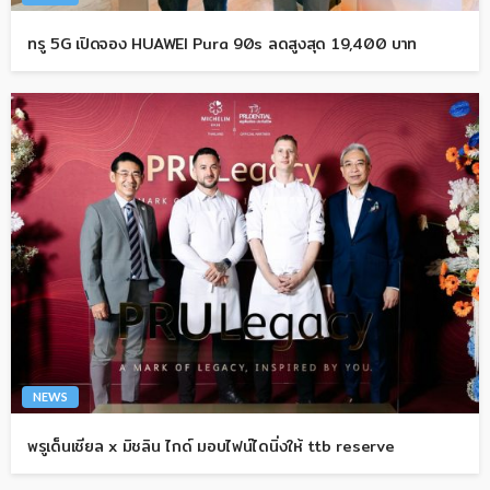
ทรู 5G เปิดจอง HUAWEI Pura 90s ลดสูงสุด 19,400 บาท
NEWS
พรูเด็นเชียล x มิชลิน ไกด์ มอบไฟน์ไดนิ่งให้ ttb reserve