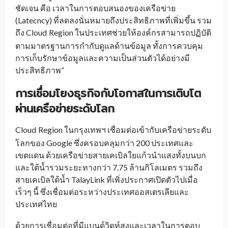
ชัดเจน คือ เวลาในการตอบสนองของเครือข่าย
(Latecncy) ที่ลดลงนั่นหมายถึงประสิทธิภาพที่เพิ่มขึ้น รวม
ถึง Cloud
Region ในประเทศช่วยให้องค์กรสามารถปฏิบัติ
_
ตามมาตรฐานการกำกับดูแลด้านข้อมูล ทั้งการควบคุม
การเก็บรักษาข้อมูลและความเป็นส่วนตัวได้อย่างมี
ประสิทธิภาพ”
การเชื่อมโยงธุรกิจกับโอกาสในการเติบโต
ผ่านเครือข่ายระดับโลก
Cloud
Region ในกรุงเทพฯ เชื่อมต่อเข้ากับ
เครือข่ายระดับ
_
โลก
ของ Google ซึ่งครอบคลุมกว่า 200 ประเทศและ
เขตแดน ด้วยเครือข่ายสายเคเบิลใยแก้วนำแสงทั้งบนบก
และใต้น้ำรวมระยะทางกว่า
7.75 ล้านกิโลเมตร
รวมถึง
สายเคเบิลใต้น้ำ TalayLink ที่
เพิ่งประกาศเปิดตัวไปเมื่อ
เร็วๆ นี้
ซึ่งเชื่อมต่อระหว่างประเทศออสเตรเลียและ
ประเทศไทย
ด้วยการเชื่อมต่อที่มีแบนด์วิดท์สูงและเวลาในการตอบ