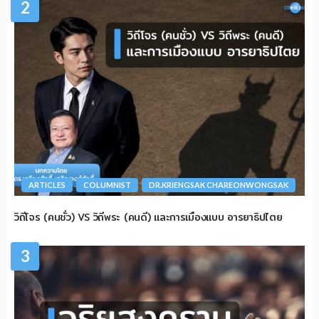
2
ARTICLES
COLUMNIST
DR.KRIENGSAK CHAREONWONGSAK
วิถีโจร (คนชั่ว) VS วิถีพระ (คนดี) และการเมืองแบบ อารยาธิปไตย
3