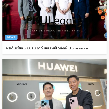
NEWS
พรูเด็นเชียล x มิชลิน ไกด์ มอบไฟน์ไดนิ่งให้ ttb reserve