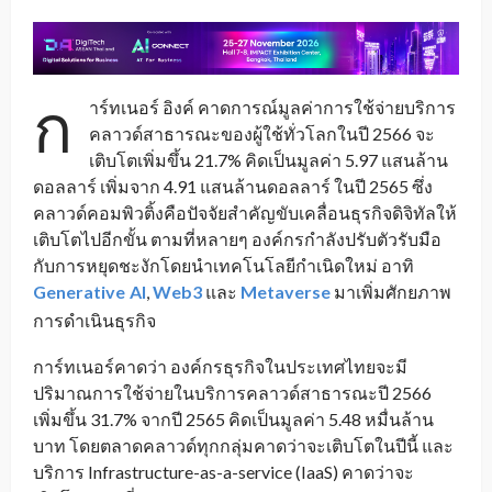
ก
าร์ทเนอร์ อิงค์ คาดการณ์มูลค่าการใช้จ่ายบริการ
คลาวด์สาธารณะของผู้ใช้ทั่วโลกในปี 2566 จะ
เติบโตเพิ่มขึ้น 21.7% คิดเป็นมูลค่า 5.97 แสนล้าน
ดอลลาร์ เพิ่มจาก 4.91 แสนล้านดอลลาร์ ในปี 2565 ซึ่ง
คลาวด์คอมพิวติ้งคือปัจจัยสำคัญขับเคลื่อนธุรกิจดิจิทัลให้
เติบโตไปอีกขั้น ตามที่หลายๆ องค์กรกำลังปรับตัวรับมือ
กับการหยุดชะงักโดยนำเทคโนโลยีกำเนิดใหม่ อาทิ
Generative
AI
,
Web3
และ
Metaverse
มาเพิ่มศักยภาพ
_
การดำเนินธุรกิจ
การ์ทเนอร์คาดว่า องค์กรธุรกิจในประเทศไทยจะมี
ปริมาณการใช้จ่ายในบริการคลาวด์สาธารณะปี 2566
เพิ่มขึ้น 31.7% จากปี 2565 คิดเป็นมูลค่า 5.48 หมื่นล้าน
บาท โดยตลาดคลาวด์ทุกกลุ่มคาดว่าจะเติบโตในปีนี้ และ
บริการ Infrastructure-as-a-service (IaaS) คาดว่าจะ