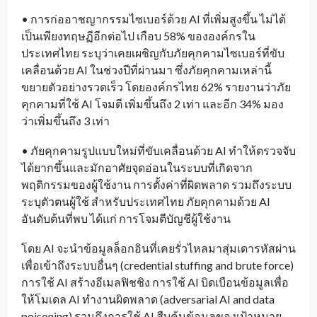
• การก่ออาชญากรรมไซเบอร์ด้วย AI ที่เพิ่มสูงขึ้น ไม่ได้
เป็นเพียงทฤษฏีอีกต่อไป เกือบ 58% ขององค์กรใน
ประเทศไทย ระบุว่าเคยเผชิญกับภัยคุกคามไซเบอร์ที่ขับ
เคลื่อนด้วย AI ในช่วงปีที่ผ่านมา ซึ่งภัยคุกคามเหล่านี้
ขยายตัวอย่างรวดเร็ว โดยองค์กรไทย 62% รายงานว่าภัย
คุกคามที่ใช้ AI โจมตี เพิ่มขึ้นถึง 2 เท่า และอีก 34% มอง
ว่าเพิ่มขึ้นถึง 3 เท่า
• ภัยคุกคามรูปแบบใหม่ที่ขับเคลื่อนด้วย AI ทำให้ตรวจจับ
ได้ยากขึ้นและมักอาศัยจุดอ่อนในระบบที่เกิดจาก
พฤติกรรมของผู้ใช้งาน การตั้งค่าที่ผิดพลาด รวมถึงระบบ
ระบุตัวตนผู้ใช้ สำหรับประเทศไทย ภัยคุกคามด้วย AI
อันดับต้นที่พบ ได้แก่ การโจมตีบัญชีผู้ใช้งาน
โดย AI จะนำข้อมูลล็อกอินที่เคยรั่วไหลมาสุ่มเดารหัสผ่าน
เพื่อเข้าถึงระบบอื่นๆ (credential stuffing and brute force)
การใช้ AI สร้างอีเมลฟิชชิง การใช้ AI บิดเบือนข้อมูลเพื่อ
ให้โมเดล AI ทำงานผิดพลาด (adversarial AI and data
poisoning) รวมถึงการใช้ AI สืบค้นข้อมูลของเป้าหมาย