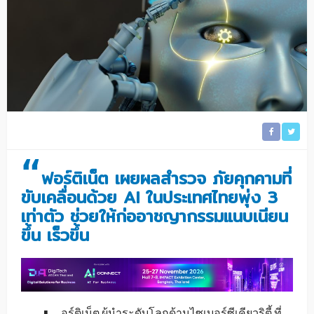
“
ฟอร์ติเน็ต เผยผลสำรวจ ภัยคุกคามที่
ขับเคลื่อนด้วย
A
I ในประเทศไทยพุ่ง 3
เท่าตัว ช่วยให้ก่ออาชญากรรมแนบเนียน
ขึ้น เร็วขึ้น
อร์ติเน็ต ผู้นำระดับโลกด้านไซเบอร์ซีเคียวริตี้ ที่