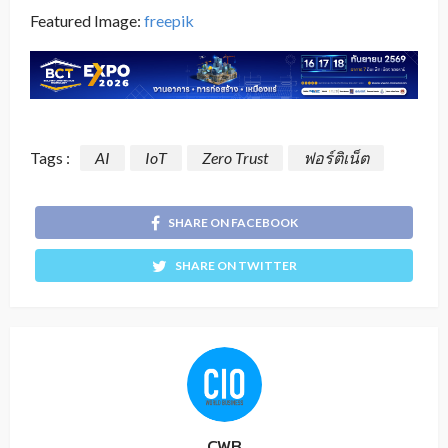
Featured Image:
freepik
Tags :
AI
IoT
Zero Trust
ฟอร์ติเน็ต
SHARE ON FACEBOOK
SHARE ON TWITTER
CWB