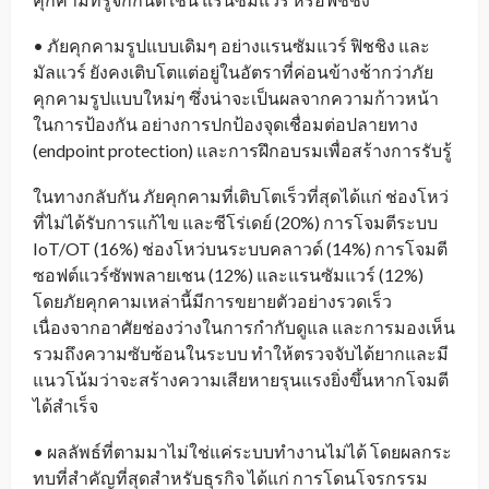
• ภัยคุกคามรูปแบบเดิมๆ อย่างแรนซัมแวร์ ฟิชชิง และ
มัลแวร์ ยังคงเติบโตแต่อยู่ในอัตราที่ค่อนข้างช้ากว่าภัย
คุกคามรูปแบบใหม่ๆ ซึ่งน่าจะเป็นผลจากความก้าวหน้า
ในการป้องกัน อย่างการปกป้องจุดเชื่อมต่อปลายทาง
(endpoint protection) และการฝึกอบรมเพื่อสร้างการรับรู้
ในทางกลับกัน ภัยคุกคามที่เติบโตเร็วที่สุดได้แก่ ช่องโหว่
ที่ไม่ได้รับการแก้ไข และซีโร่เดย์ (20%) การโจมตีระบบ
IoT/OT (16%) ช่องโหว่บนระบบคลาวด์ (14%) การโจมตี
ซอฟต์แวร์ซัพพลายเชน (12%) และแรนซัมแวร์ (12%)
โดยภัยคุกคามเหล่านี้มีการขยายตัวอย่างรวดเร็ว
เนื่องจากอาศัยช่องว่างในการกำกับดูแล และการมองเห็น
รวมถึงความซับซ้อนในระบบ ทำให้ตรวจจับได้ยากและมี
แนวโน้มว่าจะสร้างความเสียหายรุนแรงยิ่งขึ้นหากโจมตี
ได้สำเร็จ
• ผลลัพธ์ที่ตามมาไม่ใช่แค่ระบบทำงานไม่ได้ โดยผลกระ
ทบที่สำคัญที่สุดสำหรับธุรกิจ ได้แก่ การโดนโจรกรรม