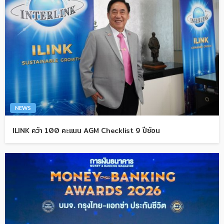
NEWS
ILINK คว้า 100 คะแนน AGM Checklist 9 ปีซ้อน