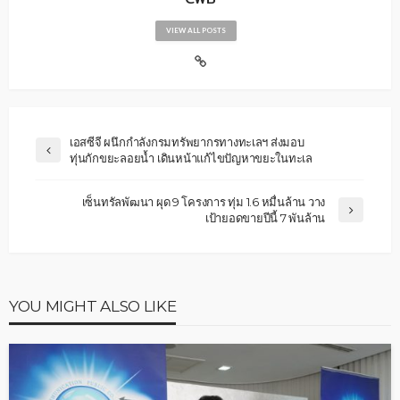
VIEW ALL POSTS
เอสซีจี ผนึกกำลังกรมทรัพยากรทางทะเลฯ ส่งมอบ
ทุ่นกักขยะลอยน้ำ เดินหน้าแก้ไขปัญหาขยะในทะเล
เซ็นทรัลพัฒนา ผุด 9 โครงการ ทุ่ม 1.6 หมื่นล้าน วาง
เป้ายอดขายปีนี้ 7 พันล้าน
YOU MIGHT ALSO LIKE