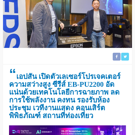
“
เอปสัน เปิดตัวเลเซอร์โปรเจคเตอร์
ความสว่างสูง ซีรีส์ EB-PU2200 อัด
แน่นด้วยเทคโนโลยีการฉายภาพ ลด
การใช้พลังงาน คงทน รองรับห้อง
ประชุม เวทีงานแสดง คอนเสิร์ต
พิพิธภัณฑ์ สถานที่ท่องเที่ยว