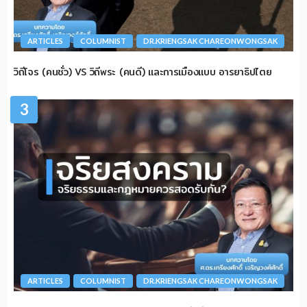
ARTICLES
COLUMNIST
DR.KRIENGSAK CHAREONWONGSAK
วิถีโจร (คนชั่ว) VS วิถีพระ (คนดี) และการเมืองแบบ อารยาธิปไตย
3
ARTICLES
COLUMNIST
DR.KRIENGSAK CHAREONWONGSAK