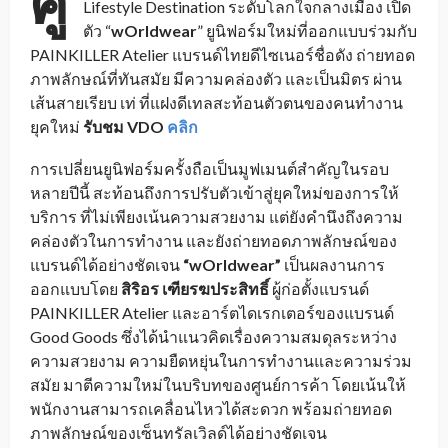
ศู
Lifestyle Destination ระดับโลกใจกลางเมือง เปิด
ตัว “
wOrldwear
” ยูนิฟอร์มใหม่ที่ออกแบบร่วมกับ
PAINKILLER Atelier แบรนด์ไทยดีไซเนอร์ชื่อดัง ถ่ายทอด
ภาพลักษณ์ที่ทันสมัย มีความคล่องตัว และเป็นมิตร ผ่าน
เส้นสายเรียบ เท่ ที่แฝงดีเทลสะท้อนตัวตนของคนทำงาน
ยุคใหม่
รับชม VDO
คลิก
การเปลี่ยนยูนิฟอร์มครั้งถือเป็นมูฟเมนต์สำคัญในรอบ
หลายปีนี้ สะท้อนถึงการปรับตัวเข้าสู่ยุคใหม่ของการให้
บริการ ที่ไม่เพียงเน้นความสวยงาม แต่ยังคำนึงถึงความ
คล่องตัวในการทำงาน และยังถ่ายทอดภาพลักษณ์ของ
แบรนด์ได้อย่างชัดเจน
“wOrldwear”
เป็นผลงานการ
ออกแบบโดย
สิริอร เฑียรฆประสิทธิ์
ผู้ก่อตั้งแบรนด์
PAINKILLER Atelier และอาร์ตไดเรกเตอร์ของแบรนด์
Good Goods ซึ่งได้นำแนวคิดเรื่องความสมดุลระหว่าง
ความสวยงาม ความยืดหยุ่นในการทำงานและความร่วม
สมัย มาตีความใหม่ในบริบทของศูนย์การค้า โดยเน้นให้
พนักงานสามารถเคลื่อนไหวได้สะดวก พร้อมถ่ายทอด
ภาพลักษณ์ของเซ็นทรัลเวิลด์ได้อย่างชัดเจน