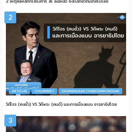
2 เหตุผลหลักที่โครงการ AI ล้มเหลว ซึ่งไม่เกี่ยวกับเทคโนโลยี
2
ARTICLES
COLUMNIST
DR.KRIENGSAK CHAREONWONGSAK
วิถีโจร (คนชั่ว) VS วิถีพระ (คนดี) และการเมืองแบบ อารยาธิปไตย
3