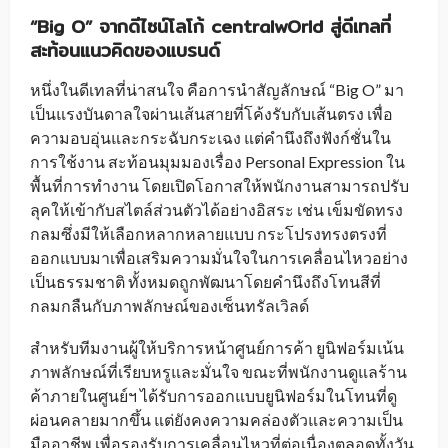
“
Big O” จากดีไซน์โลโก้ centralwOrld สู่ดีเทลที่
สะท้อนแนวคิดของแบรนด์
หนึ่งในดีเทลที่น่าสนใจ คือการนำสัญลักษณ์ “Big O” มา
เป็นแรงบันดาลใจผ่านเส้นสายที่โค้งรับกับเส้นตรง เพื่อ
ความอบอุ่นและกระฉับกระเฉง แต่คำนึงถึงฟังก์ชั่นใน
การใช้งาน สะท้อนมุมมองเรื่อง Personal Expression ใน
พื้นที่การทำงาน โดยเปิดโอกาสให้พนักงานสามารถปรับ
ลุคให้เข้ากับสไตล์ส่วนตัวได้อย่างอิสระ เช่น เข็มขัดทรง
กลมซึ่งมีให้เลือกหลากหลายแบบ กระโปรงทรงตรงที่
ออกแบบมาเพื่อเสริมความมั่นใจในการเคลื่อนไหวอย่าง
เป็นธรรมชาติ ทั้งหมดถูกพัฒนาโดยคำนึงถึงโทนสีที่
กลมกลืนกับภาพลักษณ์ของเซ็นทรัลเวิลด์
สำหรับทีมงานผู้ให้บริการหน้าศูนย์การค้า ยูนิฟอร์มเน้น
ภาพลักษณ์ที่เรียบหรูและมั่นใจ ขณะที่พนักงานดูแลร้าน
ค้าภายในศูนย์ฯ ได้รับการออกแบบยูนิฟอร์มในโทนที่ดู
ผ่อนคลายมากขึ้น แต่ยังคงความคล่องตัวและความเป็น
มืออาชีพ เพื่อรองรับการเคลื่อนไหวที่ต่อเนื่องตลอดทั้งวัน