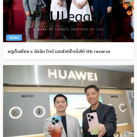
NEWS
พรูเด็นเชียล x มิชลิน ไกด์ มอบไฟน์ไดนิ่งให้ ttb reserve