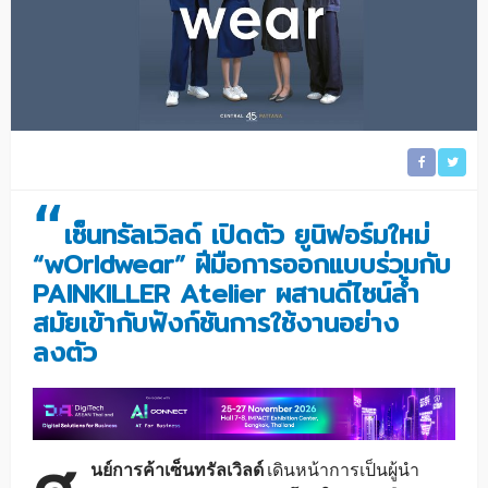
“
เซ็นทรัลเวิลด์ เปิดตัว ยูนิฟอร์มใหม่
“wOrldwear” ฝีมือการออกแบบร่วมกับ
PAINKILLER Atelier ผสานดีไซน์ล้ำ
สมัยเข้ากับฟังก์ชันการใช้งานอย่าง
ลงตัว
นย์การค้าเซ็นทรัลเวิลด์
เดินหน้าการเป็นผู้นำ