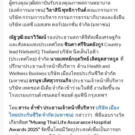
ผู้ทรงคุณวุฒิสถาบันรับรองคุณภาพสถานพยาบาล
(องค์การมหาชน)
วิลาสินี พุทธิการันต์
คณะกรรมการ
บริษัท กรรมการบริหาร กรรมการธรรมาภิบาลและยั่งยืน
บริษัท เอสซี แอสเสท คอร์ปอเรชั่น จำกัด (มหาชน)
ณัฐวุฒิ อมรวิวัฒน์
รองประธานสภาดิจิทัลเพื่อเศรษฐกิจ
และสังคมแห่งประเทศไทย
ชินตา ศรีจินตอังกูร
Country
lead NielsenIQ Thailand บริษัท นีลเส็นไอคิว
(ประเทศไทย) จำกัด
นายแพทย์กฤตวิทย์ เลิศอุตสาหกูล
ที่
ปรึกษาประธานเจ้าหน้าที่บริหาร ด้าน Health and
Wellness Business บริษัท เมืองไทยประกันชีวิต จำกัด
(มหาชน)
อรนุช เลิศสุวรรณกิจ
ประธานเจ้าหน้าที่บริหาร
บริษัท เทคซอส มีเดีย จำกัด เข้าร่วมในพิธี งานจัดขึ้น ณ
โรงแรมแกรนด์ เซนเตอร์ พอยต์ ลุมพินี กรุงเทพฯ
โดย
สาระ ล่ำซำ
ประธานเจ้าหน้าที่บริหาร
บริษัท เมือง
ไทยประกันชีวิต จำกัด (มหาชน)
กล่าวว่า พิธีมอบรางวัล
เกียรติยศ
“
Muang Thai Life Assurance Hospital
Awards 2025”
จัดขึ้นโดยมีวัตถุประสงค์เพื่อเป็นการยก