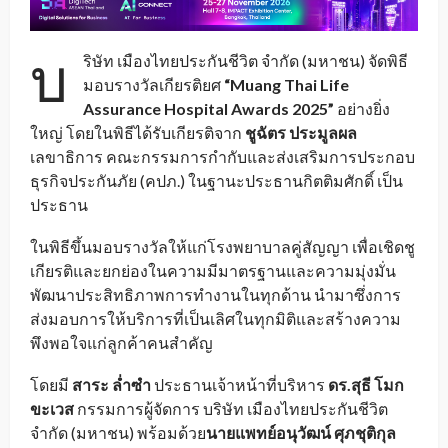
บ
ริษัท เมืองไทยประกันชีวิต จำกัด (มหาชน) จัดพิธี
มอบรางวัลเกียรติยศ
“
Muang Thai Life
Assurance Hospital Awards 2025”
อย่างยิ่ง
ใหญ่
โดยในพิธีได้รับเกียรติจาก
ชูฉัตร ประมูลผล
เลขาธิการ คณะกรรมการกำกับและส่งเสริมการประกอบ
ธุรกิจประกันภัย (คปภ.) ในฐานะประธานกิตติมศักดิ์ เป็น
ประธาน
ในพิธีขึ้นมอบรางวัลให้แก่โรงพยาบาลคู่สัญญา เพื่อเชิดชู
เกียรติและยกย่องในความมีมาตรฐานและความมุ่งมั่น
พัฒนาประสิทธิภาพการทำงานในทุกด้าน นำมาซึ่งการ
ส่งมอบการให้บริการที่เป็นเลิศในทุกมิติและสร้างความ
พึงพอใจแก่ลูกค้าคนสำคัญ
โดยมี
สาระ ล่ำซำ
ประธานเจ้าหน้าที่บริหาร
ดร.สุธี โมก
ขะเวส
กรรมการผู้จัดการ บริษัท เมืองไทยประกันชีวิต
จำกัด (มหาชน) พร้อมด้วย
นายแพทย์อนุวัฒน์ ศุภชุติกุล