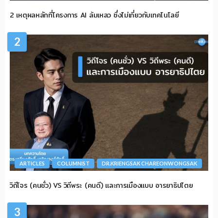
2 เหตุผลหลักที่โครงการ AI ล้มเหลว ซึ่งไม่เกี่ยวกับเทคโนโลยี
2
ARTICLES
COLUMNIST
DR.KRIENGSAK CHAREONWONGSAK
วิถีโจร (คนชั่ว) VS วิถีพระ (คนดี) และการเมืองแบบ อารยาธิปไตย
3