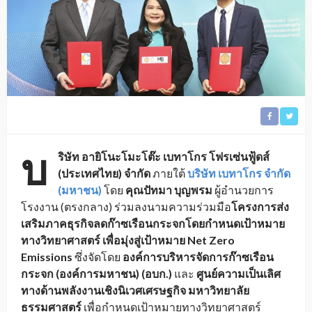
บ
ริษัท อายิโนะโมะโต๊ะ เบทาโกร โฟรเซ่นฟู้ดส์
(ประเทศไทย) จำกัด
ภายใต้
บริษัท เบทาโกร จำกัด
(มหาชน)
โดย
คุณปัทมา บุญพรม
ผู้อำนวยการ
โรงงาน (ตรงกลาง) ร่วมลงนามความร่วมมือ
โครงการส่
ง
เสริมภาคธุรกิจลดก๊าซเรื
อนกระจกโดยกำหนดเป้าหมาย
ทางวิ
ทยาศาสตร์ เพื่อมุ่งสู่เป้าหมาย
Net Zero
Emissions
ซึ่งจัดโดย
องค์
การบริหารจัดการก๊าซเรือน
กระจก (องค์การมหาชน) (อบก.)
และ
ศูนย์ความเป็นเลิ
ศ
ทางด้านพลังงานเชิงนิ
เวศเศรษฐกิจ มหาวิทยาลัย
ธรรมศาสตร์
เพื่
อกำหนดเป้าหมายทางวิทยาศาสตร์