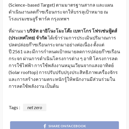
(
Science
–
based Target
) ตามมาตรฐานสากล และแผน
ดำเนินงานลดก๊าซเรื
อนกระจกให้บรรลุเป้าหมาย ณ
โรงแรมเซนจูรี่ พาร์ค กรุงเทพฯ
ที่ผ่านมา
บริษัท อายิโนะโมะโต๊ะ เบทาโกร โฟรเซ่นฟู้ดส์
(ประเทศไทย) จำกัด
ได้เข้าร่วมการประเมินปริ
มาณการ
ปลดปล่อยก๊าซเรื
อนกระจกมาอย่างต่อเนื่อง ตั้งแต่
ปี
2561
และมี
การกำหนดเป้าหมายลดการปล่อยก๊
าซเรือน
กระจก ผ่านการดำเนินโครงการต่าง ๆ อาทิ โครงการลด
การใช้ไฟฟ้า การใช้พลังงานหมุนเวี
ยนจากแสงอาทิตย์
(
Solar rooftop
) การปรับปรับปรุงประสิทธิภาพเครื่
องจักร
และการสร้างความตระหนักรู้ให้
พนักงานมีส่วนร่วมใน
การลดใช้พลั
งงาน เป็นต้น
Tags :
net zero
SHARE ON FACEBOOK