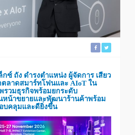
ล็กซ์ ถัง ดำรงตำแหน่ง ผู้จัดการ เสียว
นรุกตลาดสมาร์ทโฟนและ AIoT ใน
าพรวมธุรกิจพร้อมยกระดับ
ินหน้าขยายและพัฒนาร้านค้าพร้อม
บคลุมและดียิ่งขึ้น