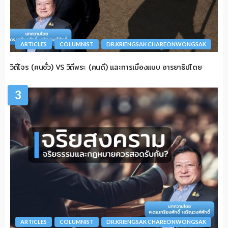
ARTICLES
COLUMNIST
DR.KRIENGSAK CHAREONWONGSAK
วิถีโจร (คนชั่ว) VS วิถีพระ (คนดี) และการเมืองแบบ อารยาธิปไตย
3
ARTICLES
COLUMNIST
DR.KRIENGSAK CHAREONWONGSAK