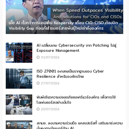
เมื่อ AI เร็วกว่าการมองเห็น Kaspersky เตือน CIO-CISO ต้องปิด
Visibility Gap ก่อนภัยไซเบอร์สายพันธุ์ใหม่เข้าถึงองค์กร
AI เปลี่ยนเกม Cybersecurity จาก Patching ไปสู่
Exposure Management
31/07/2026
ISO 27001 จะกลายเป็นรากฐานของ Cyber
Resilience สำหรับองค์กรไทย
27/07/2026
พิมพ์เขียวความปลอดภัยซอฟต์แวร์องค์กร เพื่อการใช้
โอเพ่นซอร์สอย่างมั่นใจ
20/07/2026
สกมช. ลงนามความร่วมมือ แคสเปอร์สกี้ เสริมแกร่งความ
มั่นคงทางไซเบอร์ด้าน AI