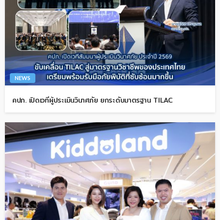
NEWS
คปภ. เปิดเวทีผู้ประเมินวินาศภัย ยกระดับมาตรฐาน TILAC