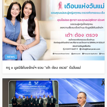
NEWS
ทรู x มูลนิธิถันยรักษ์ฯ ชวน “เต้า ต้อง ตรวจ” รับวันแม่