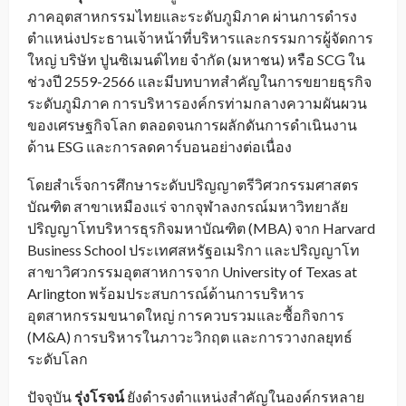
ภาคอุตสาหกรรมไทยและระดับภูมิภาค ผ่านการดำรง
ตำแหน่งประธานเจ้าหน้าที่บริหารและกรรมการผู้จัดการ
ใหญ่ บริษัท ปูนซิเมนต์ไทย จำกัด (มหาชน) หรือ SCG ใน
ช่วงปี 2559-2566 และมีบทบาทสำคัญในการขยายธุรกิจ
ระดับภูมิภาค การบริหารองค์กรท่ามกลางความผันผวน
ของเศรษฐกิจโลก ตลอดจนการผลักดันการดำเนินงาน
ด้าน ESG และการลดคาร์บอนอย่างต่อเนื่อง
โดยสำเร็จการศึกษาระดับปริญญาตรีวิศวกรรมศาสตร
บัณฑิต สาขาเหมืองแร่ จากจุฬาลงกรณ์มหาวิทยาลัย
ปริญญาโทบริหารธุรกิจมหาบัณฑิต (MBA) จาก Harvard
Business School ประเทศสหรัฐอเมริกา และปริญญาโท
สาขาวิศวกรรมอุตสาหการจาก University of Texas at
Arlington พร้อมประสบการณ์ด้านการบริหาร
อุตสาหกรรมขนาดใหญ่ การควบรวมและซื้อกิจการ
(M&A) การบริหารในภาวะวิกฤต และการวางกลยุทธ์
ระดับโลก
ปัจจุบัน
รุ่งโรจน์
ยังดำรงตำแหน่งสำคัญในองค์กรหลาย