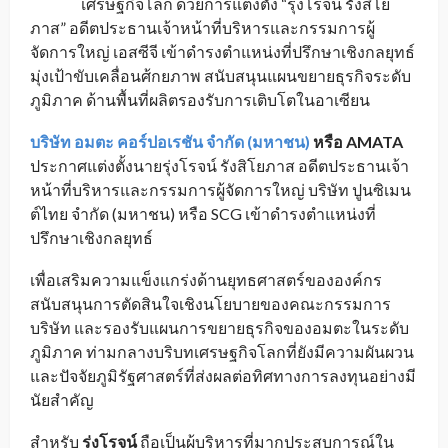
เศรษฐกิจโลก ด้วยการแต่งตั้ง “รุ่งโรจน์ รังสิโย
ภาส” อดีตประธานเจ้าหน้าที่บริหารและกรรมการผู้
จัดการใหญ่ เอสซีจี เข้าดำรงตำแหน่งที่ปรึกษาเชิงกลยุทธ์
มุ่งเป้าขับเคลื่อนศ้กยภาพ สนับสนุนแผนขยายธุรกิจระดับ
ภูมิภาค ด้านพื้นที่ผลิตรองรับการเติบโตในอาเซียน
บริษัท อมตะ คอร์ปอเรชัน จำกัด (มหาชน)
หรือ AMATA
ประกาศแต่งตั้งนายรุ่งโรจน์ รังสิโยภาส อดีตประธานเจ้า
หน้าที่บริหารและกรรมการผู้จัดการใหญ่ บริษัท ปูนซิเมน
ต์ไทย จำกัด (มหาชน) หรือ SCG เข้าดำรงตำแหน่งที่
ปรึกษาเชิงกลยุทธ์
เพื่อเสริมความแข็งแกร่งด้านยุทธศาสตร์ขององค์กร
สนับสนุนการตัดสินใจเชิงนโยบายของคณะกรรมการ
บริษัท และรองรับแผนการขยายธุรกิจของอมตะในระดับ
ภูมิภาค ท่ามกลางบริบทเศรษฐกิจโลกที่ยังมีความผันผวน
และปัจจัยภูมิรัฐศาสตร์ที่ส่งผลต่อทิศทางการลงทุนอย่างมี
นัยสำคัญ
สำหรับ
รุ่งโรจน์
ถือเป็นผู้บริหารที่มากประสบการณ์ใน