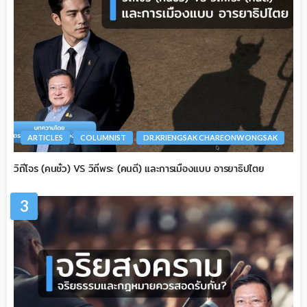
ARTICLES
COLUMNIST
DR.KRIENGSAK CHAREONWONGSAK
วิถีโจร (คนชั่ว) VS วิถีพระ (คนดี) และการเมืองแบบ อารยาธิปไตย
3