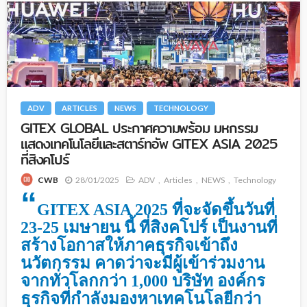
ADV
ARTICLES
NEWS
TECHNOLOGY
GITEX GLOBAL ประกาศความพร้อม มหกรรม
แสดงเทคโนโลยีและสตาร์ทอัพ GITEX ASIA 2025
ที่สิงคโปร์
28/01/2025
ADV
Articles
NEWS
Technology
CWB
“
GITEX ASIA 2025 ที่จะจัดขึ้นวันที่
23-25 ​​เมษายน นี้ ที่สิงคโปร์ เป็นงานที่
สร้างโอกาสให้ภาคธุรกิจเข้าถึง
นวัตกรรม คาดว่าจะมีผู้เข้าร่วมงาน
จากทั่วโลกกว่า 1,000 บริษัท องค์กร
ธุรกิจที่กำลังมองหาเทคโนโลยีกว่า