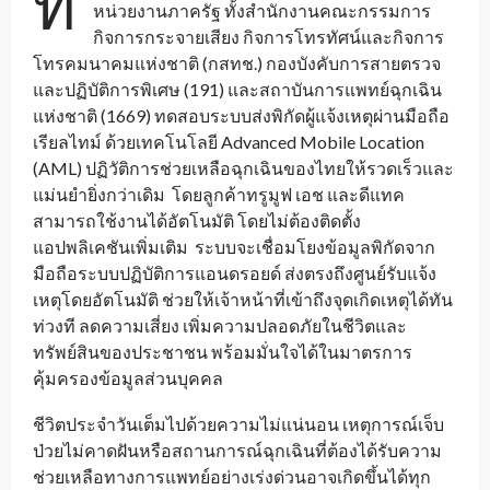
ท
หน่วยงานภาครัฐ ทั้งสำนักงานคณะกรรมการ
กิจการกระจายเสียง กิจการโทรทัศน์และกิจการ
โทรคมนาคมแห่งชาติ (กสทช.) กองบังคับการสายตรวจ
และปฏิบัติการพิเศษ (191) และสถาบันการแพทย์ฉุกเฉิน
แห่งชาติ (1669) ทดสอบระบบส่งพิกัดผู้แจ้งเหตุผ่านมือถือ
เรียลไทม์ ด้วยเทคโนโลยี Advanced Mobile Location
(AML) ปฏิวัติการช่วยเหลือฉุกเฉินของไทยให้รวดเร็วและ
แม่นยำยิ่งกว่าเดิม โดยลูกค้าทรูมูฟ เอช และดีแทค
สามารถใช้งานได้อัตโนมัติ โดยไม่ต้องติดตั้ง
แอปพลิเคชันเพิ่มเติม ระบบจะเชื่อมโยงข้อมูลพิกัดจาก
มือถือระบบปฏิบัติการแอนดรอยด์ ส่งตรงถึงศูนย์รับแจ้ง
เหตุโดยอัตโนมัติ ช่วยให้เจ้าหน้าที่เข้าถึงจุดเกิดเหตุได้ทัน
ท่วงที ลดความเสี่ยง เพิ่มความปลอดภัยในชีวิตและ
ทรัพย์สินของประชาชน พร้อมมั่นใจได้ในมาตรการ
คุ้มครองข้อมูลส่วนบุคคล
ชีวิตประจำวันเต็มไปด้วยความไม่แน่นอน เหตุการณ์เจ็บ
ป่วยไม่คาดฝันหรือสถานการณ์ฉุกเฉินที่ต้องได้รับความ
ช่วยเหลือทางการแพทย์อย่างเร่งด่วนอาจเกิดขึ้นได้ทุก