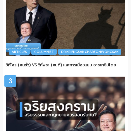
ARTICLES
COLUMNIST
DR.KRIENGSAK CHAREONWONGSAK
วิถีโจร (คนชั่ว) VS วิถีพระ (คนดี) และการเมืองแบบ อารยาธิปไตย
3