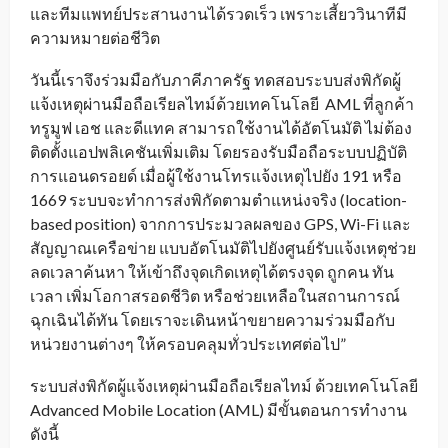
และทีมแพทย์ประสานงานได้รวดเร็ว เพราะเสี้ยววินาทีมี
ความหมายต่อชีวิต
วันนี้เราจึงร่วมมือกับภาคีภาครัฐ ทดสอบระบบส่งพิกัดผู้
แจ้งเหตุผ่านมือถือเรียลไทม์ด้วยเทคโนโลยี AML ที่ลูกค้า
ทรูมูฟ เอช และดีแทค สามารถใช้งานได้อัตโนมัติ ไม่ต้อง
ติดตั้งแอปพลิเคชันเพิ่มเติม โดยรองรับมือถือระบบปฏิบัติ
การแอนดรอยด์ เมื่อผู้ใช้งานโทรแจ้งเหตุไปยัง 191 หรือ
1669 ระบบจะทำการส่งพิกัดตามตำแหน่งจริง (location-
based position) จากการประมวลผลของ GPS, Wi-Fi และ
สัญญาณเครือข่าย แบบอัตโนมัติไปยังศูนย์รับแจ้งเหตุช่วย
ลดเวลาค้นหา ให้เข้าถึงจุดเกิดเหตุได้ตรงจุด ถูกคน ทัน
เวลา เพิ่มโอกาสรอดชีวิต หรือช่วยเหลือในสถานการณ์
ฉุกเฉินได้ทัน โดยเราจะเดินหน้าขยายความร่วมมือกับ
หน่วยงานต่างๆ ให้ครอบคลุมทั่วประเทศต่อไป”
ระบบส่งพิกัดผู้แจ้งเหตุผ่านมือถือเรียลไทม์ ด้วยเทคโนโลยี
Advanced Mobile Location (AML) มีขั้นตอนการทำงาน
ดังนี้