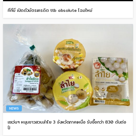
ทีทีบี เปิดตัวบัตรเครดิต ttb absolute โฉมใหม่
NEWS
เซเว่นฯ หนุนชาวสวนลำไย 3 จังหวัดภาคเหนือ รับซื้อกว่า 830 ตันต่อ
ปี