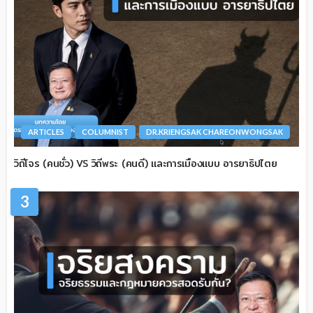
ARTICLES
COLUMNIST
DR.KRIENGSAK CHAREONWONGSAK
วิถีโจร (คนชั่ว) VS วิถีพระ (คนดี) และการเมืองแบบ อารยาธิปไตย
3