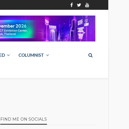
ED
COLUMNIST
FIND ME ON SOCIALS