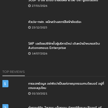
SCGP ปี 68 แกร่ง จ่ายปันผล 0.60 บาท ชูออโตเมชัน
27/01/2026
หัวเว่ย–กฟภ. ผนึกสร้างสถานีไฟฟ้าอัจฉริยะ
23/12/2025
SAP เอเชียแปซิฟิกตั้งผู้บริหารใหม่ เดินหน้าเป้าหมายสร้าง
Autonomous Enterprise
14/07/2026
TOP REVIEWS
การแฮคข้อมูล อย่าคิดว่าเป็นแค่อาชญากรรมทางไซเบอร์ อยู่ที่
1
เรามองมุมไหน
01/10/2021
ทำความรู้จัก Tezos บล็อกเชน อัลกอริทึมแบบ Proof of
2