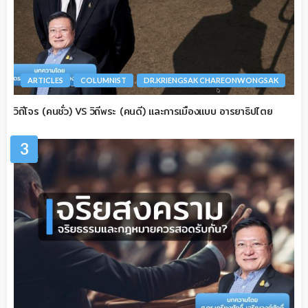
ARTICLES
COLUMNIST
DR.KRIENGSAK CHAREONWONGSAK
วิถีโจร (คนชั่ว) VS วิถีพระ (คนดี) และการเมืองแบบ อารยาธิปไตย
3