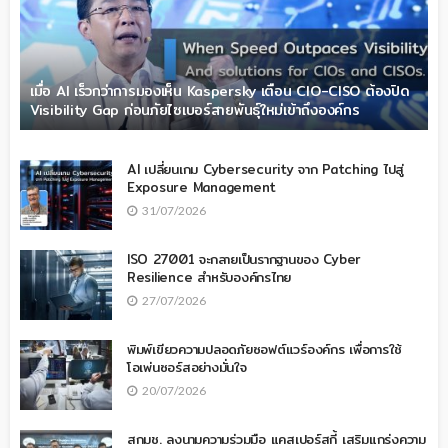
เมื่อ AI เร็วกว่าการมองเห็น Kaspersky เตือน CIO-CISO ต้องปิด
Visibility Gap ก่อนภัยไซเบอร์สายพันธุ์ใหม่เข้าถึงองค์กร
AI เปลี่ยนเกม Cybersecurity จาก Patching ไปสู่
Exposure Management
31/07/2026
ISO 27001 จะกลายเป็นรากฐานของ Cyber
Resilience สำหรับองค์กรไทย
27/07/2026
พิมพ์เขียวความปลอดภัยซอฟต์แวร์องค์กร เพื่อการใช้
โอเพ่นซอร์สอย่างมั่นใจ
20/07/2026
สกมช. ลงนามความร่วมมือ แคสเปอร์สกี้ เสริมแกร่งความ