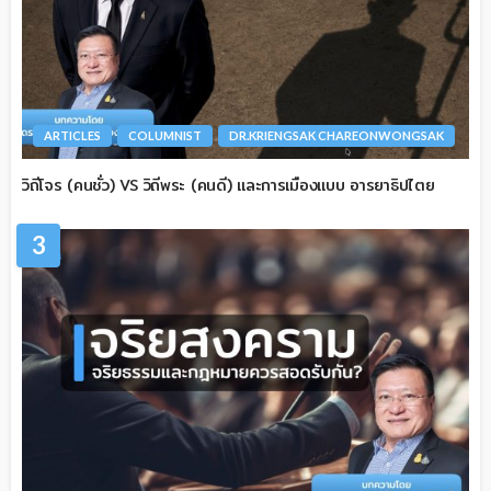
ARTICLES
COLUMNIST
DR.KRIENGSAK CHAREONWONGSAK
วิถีโจร (คนชั่ว) VS วิถีพระ (คนดี) และการเมืองแบบ อารยาธิปไตย
3