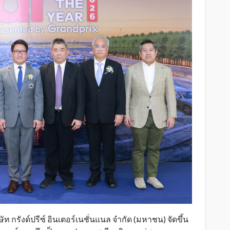
กรังด์ปรีซ์ อินเตอร์เนชั่นแนล จำกัด (มหาชน) จัดขึ้น