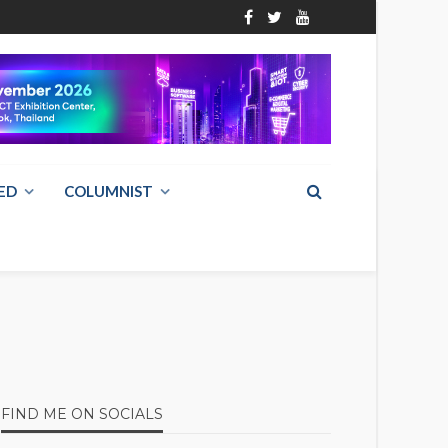
ED
COLUMNIST
FIND ME ON SOCIALS