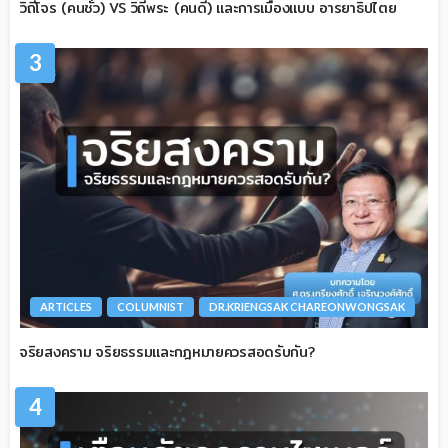
วิถีโจร (คนชั่ว) VS วิถีพระ (คนดี) และการเมืองแบบ อารยาธิปไตย
3
ARTICLES
COLUMNIST
DR.KRIENGSAK CHAREONWONGSAK
จริยสงคราม จริยธรรมและกฎหมายควรสอดรับกัน?
4