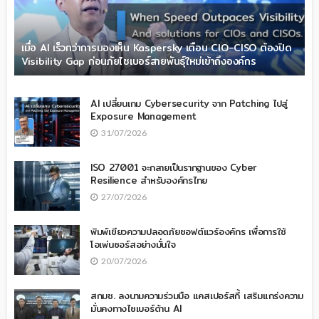
เมื่อ AI เร็วกว่าการมองเห็น Kaspersky เตือน CIO-CISO ต้องปิด
Visibility Gap ก่อนภัยไซเบอร์สายพันธุ์ใหม่เข้าถึงองค์กร
AI เปลี่ยนเกม Cybersecurity จาก Patching ไปสู่
Exposure Management
31/07/2026
ISO 27001 จะกลายเป็นรากฐานของ Cyber
Resilience สำหรับองค์กรไทย
27/07/2026
พิมพ์เขียวความปลอดภัยซอฟต์แวร์องค์กร เพื่อการใช้
โอเพ่นซอร์สอย่างมั่นใจ
20/07/2026
สกมช. ลงนามความร่วมมือ แคสเปอร์สกี้ เสริมแกร่งความ
มั่นคงทางไซเบอร์ด้าน AI