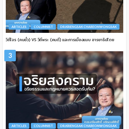
ARTICLES
COLUMNIST
DR.KRIENGSAK CHAREONWONGSAK
วิถีโจร (คนชั่ว) VS วิถีพระ (คนดี) และการเมืองแบบ อารยาธิปไตย
3
ARTICLES
COLUMNIST
DR.KRIENGSAK CHAREONWONGSAK