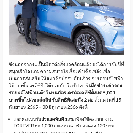
ซึ่งนอกจากจะเป็นมิตรต่อสิ่งแวดล้อมแล้ว ยังได้การขับขี่ที่
สนุกเร้าใจ แถมความสบายใจเรื่องค่าเชื้อเพลิง เพื่อ
เป็นการส่งเสริมให้สมาชิกบัตรฯ เป็นเจ้าของรถยนต์ไฟฟ้า
ได้ง่ายขึ้น เคทีซีจึงได้ร่วมกับ วี กรุ๊ป คาร์
เมื่อชำระค่าจอง
รถยนต์ไฟฟ้าเนต้าวี ผ่านบัตรเครดิตเคทีซี
ตั้งแต่
5,000
บาทขึ้นไป/เซลล์สลิป
รับสิทธิพิเศษถึง
2 ต่อ
ตั้งแต่วันที่ 15
กันยายน 2565 – 30 มิถุนายน 2566 ดังนี้
แลกคะแนน
รับส่วนลดทันที
13%
เพียงใช้คะแนน KTC
FOREVER ทุก 1,000 คะแนน แลกรับส่วนลด 130 บาท