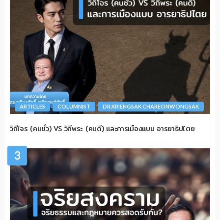
ARTICLES
COLUMNIST
DR.KRIENGSAK CHAREONWONGSAK
วิถีโจร (คนชั่ว) VS วิถีพระ (คนดี) และการเมืองแบบ อารยาธิปไตย
3