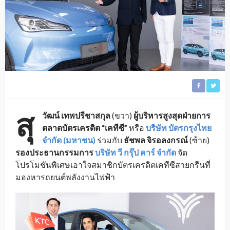
สุ
วัฒน์ เทพปรีชาสกุล
(ขวา)
ผู้บริหารสูงสุดฝ่ายการ
ตลาดบัตรเครดิต
“เคทีซี”
หรือ
บริษัท บัตรกรุงไทย
จำกัด (มหาชน)
ร่วมกับ
ธัชพล จิรอลงกรณ์
(ซ้าย)
รองประธานกรรมการ
บริษัท วี กรุ๊ป คาร์ จำกัด
จัด
โปรโมชันพิเศษเอาใจสมาชิกบัตรเครดิตเคทีซีสายกรีนที่
มองหารถยนต์พลังงานไฟฟ้า