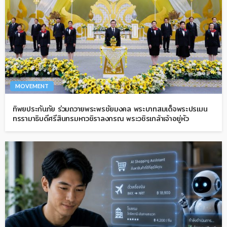
MOVEMENT
ทิพยประกันภัย ร่วมถวายพระพรชัยมงคล พระบาทสมเด็จพระปรเมน
ทรรามาธิบดีศรีสินทรมหาวชิราลงกรณ พระวชิรเกล้าเจ้าอยู่หัว