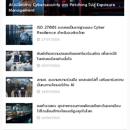
AI เปลี่ยนเกม Cybersecurity จาก Patching ไปสู่ Exposure
Management
ISO 27001 จะกลายเป็นรากฐานของ Cyber
Resilience สำหรับองค์กรไทย
27/07/2026
พิมพ์เขียวความปลอดภัยซอฟต์แวร์องค์กร เพื่อการใช้
โอเพ่นซอร์สอย่างมั่นใจ
20/07/2026
สกมช. ลงนามความร่วมมือ แคสเปอร์สกี้ เสริมแกร่งความ
มั่นคงทางไซเบอร์ด้าน AI
14/07/2026
ผลสำรวจพบ อุตสาหกรรมการผลิตเอเชียตะวันออกเฉียง
ใต้โดนโจมตีทางไซเบอร์สูงสุดในโลก
26/06/2026