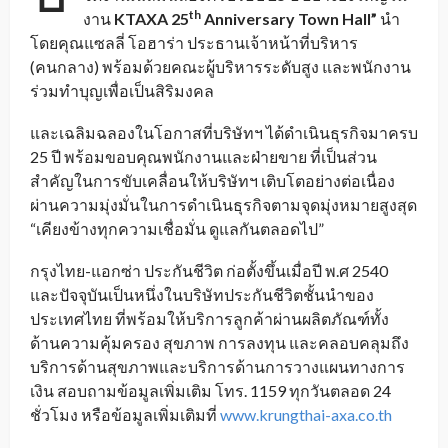
th
งาน
KTAXA 25
Anniversary Town Hall”
นำ
โดยคุณแซลลี่ โอฮาร่า ประธานเจ้าหน้าที่บริหาร
(คนกลาง) พร้อมด้วยคณะผู้บริหารระดับสูง และพนักงาน
ร่วมทำบุญเพื่อเป็นสิริมงคล
และเฉลิมฉลองในโอกาสที่บริษัทฯ ได้ดำเนินธุรกิจมาครบ
25 ปี พร้อมขอบคุณพนักงานและฝ่ายขาย ที่เป็นส่วน
สำคัญในการขับเคลื่อนให้บริษัทฯ เติบโตอย่างต่อเนื่อง
ผ่านความมุ่งมั่นในการดำเนินธุรกิจตามจุดมุ่งหมายสูงสุด
“เคียงข้างทุกความเชื่อมั่น ดูแลกันตลอดไป”
กรุงไทย-แอกซ่า ประกันชีวิต ก่อตั้งขึ้นเมื่อปี พ.ศ 2540
และปัจจุบันเป็นหนึ่งในบริษัทประกันชีวิตชั้นนำของ
ประเทศไทย ที่พร้อมให้บริการลูกค้าผ่านผลิตภัณฑ์ทั้ง
ด้านความคุ้มครอง สุขภาพ การลงทุน และคลอบคลุมถึง
บริการด้านสุขภาพและบริการด้านการวางแผนทางการ
เงิน สอบถามข้อมูลเพิ่มเติม โทร. 1159 ทุกวันตลอด 24
ชั่วโมง หรือข้อมูลเพิ่มเติมที่
www.krungthai-axa.co.th