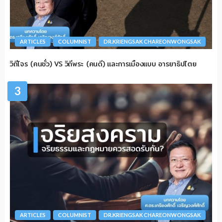
ARTICLES
COLUMNIST
DR.KRIENGSAK CHAREONWONGSAK
วิถีโจร (คนชั่ว) VS วิถีพระ (คนดี) และการเมืองแบบ อารยาธิปไตย
3
ARTICLES
COLUMNIST
DR.KRIENGSAK CHAREONWONGSAK