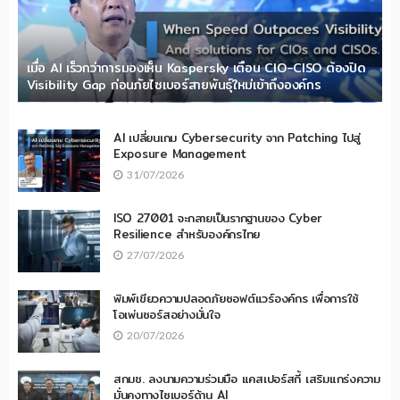
เมื่อ AI เร็วกว่าการมองเห็น Kaspersky เตือน CIO-CISO ต้องปิด
Visibility Gap ก่อนภัยไซเบอร์สายพันธุ์ใหม่เข้าถึงองค์กร
AI เปลี่ยนเกม Cybersecurity จาก Patching ไปสู่
Exposure Management
31/07/2026
ISO 27001 จะกลายเป็นรากฐานของ Cyber
Resilience สำหรับองค์กรไทย
27/07/2026
พิมพ์เขียวความปลอดภัยซอฟต์แวร์องค์กร เพื่อการใช้
โอเพ่นซอร์สอย่างมั่นใจ
20/07/2026
สกมช. ลงนามความร่วมมือ แคสเปอร์สกี้ เสริมแกร่งความ
มั่นคงทางไซเบอร์ด้าน AI