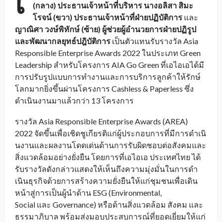
เ
(
กลาง
)
ประธานเจ้าหน้าที่บริหาร นางอลิสา สิมะ
โรจน์ (ขวา)
ประธานเจ้าหน้าที่ฝ่ายปฏิบัติ
การ
และ
ญาณิศา วงษ์พิทักษ์ (ซ้าย) ผู้ช่วยผู้อำนวยการฝ่ายปฏิรู
ป
และพัฒนากลยุทธ์ปฎิบัติการ
เป็นตัวแทนรับรางวัล
Asia
Responsible Enterprise Awards 2022
ในประเภท
Green
Leadership
สำหรับโครงการ
AIA Go Green
ที่เอไอเอได้มี
การปรับรู
ปแบบการทำงานและการบริการลูกค้
าให้รักษ์
โลกมากยิ่งขึ้นผ่
านโครงการ
Cashless & Paperless
ซึ่ง
ดำเนินงานมาแล้วกว่า
13
โครงการ
รางวัล
Asia Responsible Enterprise Awards (AREA)
2022
จัดขึ้นเพื่อเชิดชูเกียรติแก่ผู้
ประกอบการที่มีการดำเนิ
นงานและผลงานโดดเด่นด้านการรั
บผิดชอบต่อสังคมและ
สิ่งแวดล้
อมอย่างยั่งยืน โดยการที่เอไอเอ ประเทศไทย ได้
รับรางวัลดังกล่าวแสดงให้เห็
นถึงความมุ่งมั่นในการดำ
เนินธุ
รกิจด้วยการสร้างความยั่งยืนให้
แก่ชุมชนเพื่อเดิน
หน้าสู่การเป็
นผู้นำด้าน
ESG (Environmental,
Social
และ
Governance)
หรือด้านสิ่งแวดล้อม สังคม และ
ธรรมาภิบาล พร้อมส่งมอบประสบการณ์ที่ยอดเยี่
ยมให้แก่