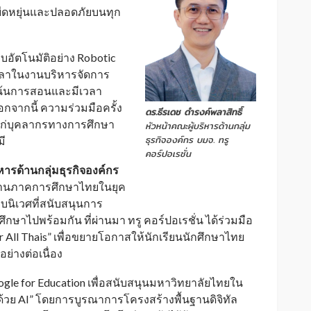
ืดหยุ่นและปลอดภัยบนทุก
ะบบอัตโนมัติอย่าง Robotic
เวลาในงานบริหารจัดการ
เน้นการสอนและมีเวลา
กจากนี้ ความร่วมมือครั้ง
ดร.ธีรเดช ดำรงค์พลาสิทธิ์
้แก่บุคลากรทางการศึกษา
หัวหน้าคณะผู้บริหารด้านกลุ่ม
ธุรกิจองค์กร บมจ. ทรู
มี
คอร์ปอเรชั่น
หารด้านกลุ่มธุรกิจองค์กร
นผ่านภาคการศึกษาไทยในยุค
ะบบนิเวศที่สนับสนุนการ
ึกษาไปพร้อมกัน ที่ผ่านมา ทรู คอร์ปอเรชั่น ได้ร่วมมือ
 All Thais” เพื่อขยายโอกาสให้นักเรียนนักศึกษาไทย
ย่างต่อเนื่อง
ogle for Education เพื่อสนับสนุนมหาวิทยาลัยไทยใน
อนด้วย AI” โดยการบูรณาการโครงสร้างพื้นฐานดิจิทัล