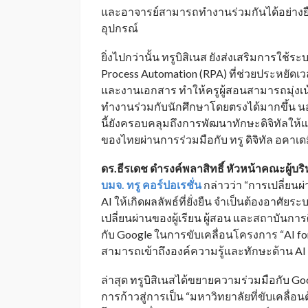
และอาจารย์สามารถทำงานร่วมกันได้อย่างย
อุปกรณ์
ยิ่งไปกว่านั้น ทรูบิสิเนส ยังส่งเสริมการใช้ร
Process Automation (RPA) ที่ช่วยประหยัด
และงานเอกสาร ทำให้ครูผู้สอนสามารถมุ่ง
ทำงานร่วมกับนักศึกษาโดยตรงได้มากขึ้น นอ
นี้ยังครอบคลุมถึงการพัฒนาทักษะดิจิทัลให
ของไทยผ่านการร่วมมือกับ ทรู ดิจิทัล อคาเด
ดร.ธีรเดช ดำรงค์พลาสิทธิ์ หัวหน้าคณะผู้บริ
บมจ. ทรู คอร์ปอเรชั่น
กล่าวว่า “การเปลี่ย
AI ให้เกิดผลลัพธ์ที่ยั่งยืน จำเป็นต้องอาศัยร
เปลี่ยนผ่านของผู้เรียน ผู้สอน และสถาบันการศ
กับ Google ในการขับเคลื่อนโครงการ “AI for
สามารถเข้าถึงองค์ความรู้และทักษะด้าน AI อ
ล่าสุด ทรูบิสิเนสได้ขยายความร่วมมือกับ Go
การก้าวสู่การเป็น “มหาวิทยาลัยที่ขับเคลื่