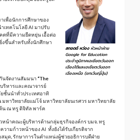
บมาเพื่อนักการศึกษาของ
ำเทคโนโลยี AI มาปรับ
ตที่มีความยืดหยุ่น เอื้อต่อ
ขึ้นสำหรับทั้งนักศึกษา
สกอตต์ หว่อง
หัวหน้าฝ่าย
Google for Education
ประจำภูมิภาคเอเชียตะวันออก
เฉียงใต้และเอเชียตะวันออก
เฉียงเหนือ (ยกเว้นญี่ปุ่น)
วมกันจัดงานสัมมนา
“
The
ู้บริหารและคณาจารย์
ัยชั้นนำทั่วประเทศอาทิ
 มหาวิทยาลัยแม่โจ้ มหาวิทยาลัยนเรศวร มหาวิทยาลัย
 ณ ทรู ดิจิทัล พาร์ค
หน้าคณะผู้บริหารด้านกลุ่มธุรกิจองค์กร บมจ. ทรู
ความก้าวหน้าของ AI ทั้งยังได้รับเกียรติจาก
สมุด, รักษาการในตำแหน่งผู้ช่วยอธิการบดีฝ่าย