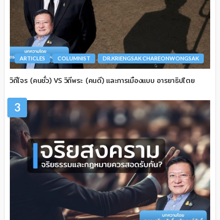
ARTICLES
COLUMNIST
DR.KRIENGSAK CHAREONWONGSAK
วิถีโจร (คนชั่ว) VS วิถีพระ (คนดี) และการเมืองแบบ อารยาธิปไตย
3