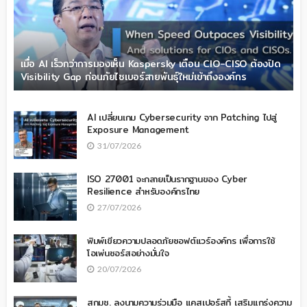
เมื่อ AI เร็วกว่าการมองเห็น Kaspersky เตือน CIO-CISO ต้องปิด
Visibility Gap ก่อนภัยไซเบอร์สายพันธุ์ใหม่เข้าถึงองค์กร
AI เปลี่ยนเกม Cybersecurity จาก Patching ไปสู่
Exposure Management
31/07/2026
ISO 27001 จะกลายเป็นรากฐานของ Cyber
Resilience สำหรับองค์กรไทย
27/07/2026
พิมพ์เขียวความปลอดภัยซอฟต์แวร์องค์กร เพื่อการใช้
โอเพ่นซอร์สอย่างมั่นใจ
20/07/2026
สกมช. ลงนามความร่วมมือ แคสเปอร์สกี้ เสริมแกร่งความ