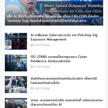
เมื่อ AI เร็วกว่าการมองเห็น Kaspersky เตือน CIO-CISO ต้องปิด
Visibility Gap ก่อนภัยไซเบอร์สายพันธุ์ใหม่เข้าถึงองค์กร
AI เปลี่ยนเกม Cybersecurity จาก Patching ไปสู่
Exposure Management
31/07/2026
ISO 27001 จะกลายเป็นรากฐานของ Cyber
Resilience สำหรับองค์กรไทย
27/07/2026
พิมพ์เขียวความปลอดภัยซอฟต์แวร์องค์กร เพื่อการใช้
โอเพ่นซอร์สอย่างมั่นใจ
20/07/2026
สกมช. ลงนามความร่วมมือ แคสเปอร์สกี้ เสริมแกร่งความ
มั่นคงทางไซเบอร์ด้าน AI