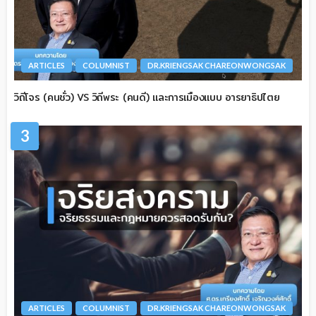
ARTICLES
COLUMNIST
DR.KRIENGSAK CHAREONWONGSAK
วิถีโจร (คนชั่ว) VS วิถีพระ (คนดี) และการเมืองแบบ อารยาธิปไตย
3
ARTICLES
COLUMNIST
DR.KRIENGSAK CHAREONWONGSAK