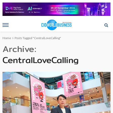
Home
Posts Tagged "CentralLoveCalling"
Archive
CentralLoveCalling