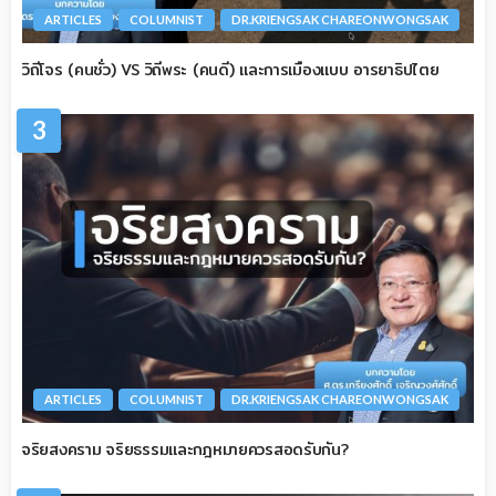
ARTICLES
COLUMNIST
DR.KRIENGSAK CHAREONWONGSAK
วิถีโจร (คนชั่ว) VS วิถีพระ (คนดี) และการเมืองแบบ อารยาธิปไตย
3
ARTICLES
COLUMNIST
DR.KRIENGSAK CHAREONWONGSAK
จริยสงคราม จริยธรรมและกฎหมายควรสอดรับกัน?