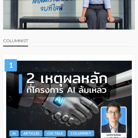
COLUMNIST
1
AI
ARTICLES
CIO TALK
COLUMNIST