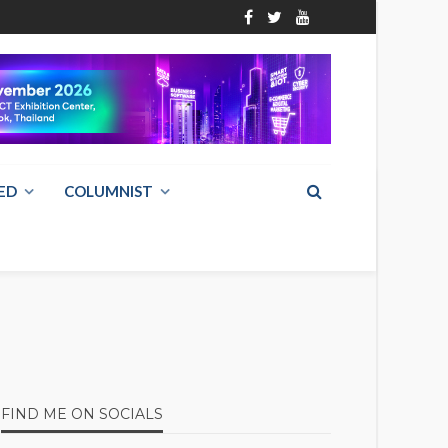
ED
COLUMNIST
FIND ME ON SOCIALS