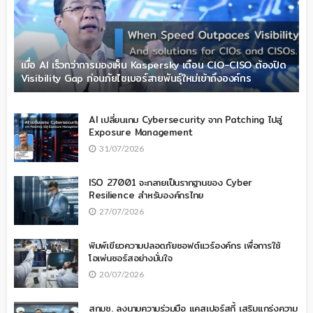
เมื่อ AI เร็วกว่าการมองเห็น Kaspersky เตือน CIO-CISO ต้องปิด
Visibility Gap ก่อนภัยไซเบอร์สายพันธุ์ใหม่เข้าถึงองค์กร
AI เปลี่ยนเกม Cybersecurity จาก Patching ไปสู่
Exposure Management
31/07/2026
ISO 27001 จะกลายเป็นรากฐานของ Cyber
Resilience สำหรับองค์กรไทย
27/07/2026
พิมพ์เขียวความปลอดภัยซอฟต์แวร์องค์กร เพื่อการใช้
โอเพ่นซอร์สอย่างมั่นใจ
20/07/2026
สกมช. ลงนามความร่วมมือ แคสเปอร์สกี้ เสริมแกร่งความ