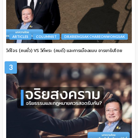
ARTICLES
COLUMNIST
DR.KRIENGSAK CHAREONWONGSAK
วิถีโจร (คนชั่ว) VS วิถีพระ (คนดี) และการเมืองแบบ อารยาธิปไตย
3