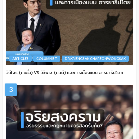
ARTICLES
COLUMNIST
DR.KRIENGSAK CHAREONWONGSAK
วิถีโจร (คนชั่ว) VS วิถีพระ (คนดี) และการเมืองแบบ อารยาธิปไตย
3