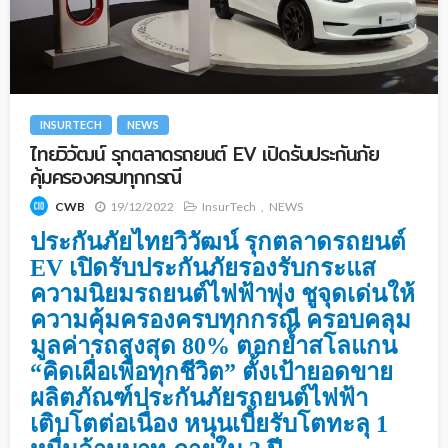
INSURTECH
NEWS
ไทยวิวัฒน์ รุกตลาดรถยนต์ EV เปิดรับประกันภัย
คุ้มครองครบทุกกรณี
19/12/2022
InsurTech
NEWS
CWB
ประกันภัยไทยวิวัฒน์ รุกตลาดรถยนต์
EV เปิดรับประกันภัยรองรับกระแส
ความนิยมรถยนต์ไฟฟ้าพุ่ง ชูจุดเด่นให้
ความคุ้มครองครบทุกกรณี ครอบคลุม
มูลค่ารถสูงสุด 80% ตอกย้ำสโลแกน
“คิดเผื่อเพื่อทุกชีวิต” ตั้งเป้ายอดขาย
ผลิตภัณฑ์ประกันภัยรถยนต์ไฟฟ้า
เติบโตต่อเนื่อง หนุนเบี้ยรับโตทะลุ 1