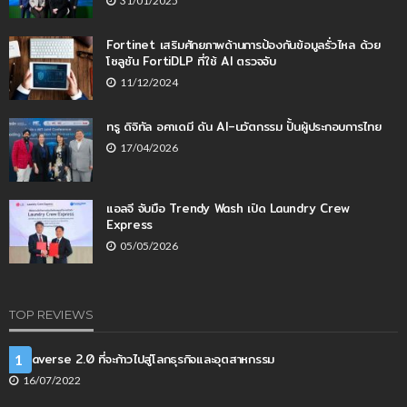
31/01/2025
Fortinet เสริมศักยภาพด้านการป้องกันข้อมูลรั่วไหล ด้วย
โซลูชัน FortiDLP ที่ใช้ AI ตรวจจับ
11/12/2024
ทรู ดิจิทัล อคาเดมี ดัน AI–นวัตกรรม ปั้นผู้ประกอบการไทย
17/04/2026
แอลจี จับมือ Trendy Wash เปิด Laundry Crew
Express
05/05/2026
TOP REVIEWS
Metaverse 2.0 ที่จะก้าวไปสู่โลกธุรกิจและอุตสาหกรรม
1
16/07/2022