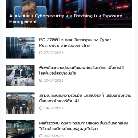
AI เปลี่ยนเกม Cybersecurity จาก Patching ไปสู่ Exposure
Management
ISO 27001 จะกลายเป็นรากฐานของ Cyber
Resilience สำหรับองค์กรไทย
27/07/2026
พิมพ์เขียวความปลอดภัยซอฟต์แวร์องค์กร เพื่อการใช้
โอเพ่นซอร์สอย่างมั่นใจ
20/07/2026
สกมช. ลงนามความร่วมมือ แคสเปอร์สกี้ เสริมแกร่งความ
มั่นคงทางไซเบอร์ด้าน AI
14/07/2026
ผลสำรวจพบ อุตสาหกรรมการผลิตเอเชียตะวันออกเฉียง
ใต้โดนโจมตีทางไซเบอร์สูงสุดในโลก
26/06/2026