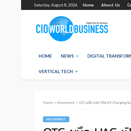
Home
About Us
C
Saturday, August 8, 2026
HOME
NEWS
DIGITAL TRANSFO
VERTICAL TECH
Home
Movement
QTC ผนึก UAC เปิด EV Charging St
MOVEMENT