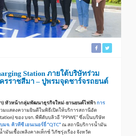
rging Station ภายใต้บริษัทร่วม
ครราชสีมา – ปูพรมจุดชาร์จรถยนต์
วา) หัวหน้ากลุ่มพัฒนาธุรกิจใหม่-ยานยนต์ไฟฟ้า
การ
่วมแสดงความยินดีในพิธีเปิดให้บริการสถานีอัด
ation) ของ บจก. พีพีดับบลิวอี “PPWE” ซึ่งเป็นบริษัท
บมจ. คิวทีซี เอนเนอร์ยี่ “QTC”
ณ สถานีบริการน้ำมัน
มันเชื้อเพลิงคาลเท็กซ์ วิภัชรุ่งเรือง จังหวัด