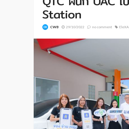
QTC ผนึก UAC เป
Station
CWB
29/10/2022
no comment
EleXA