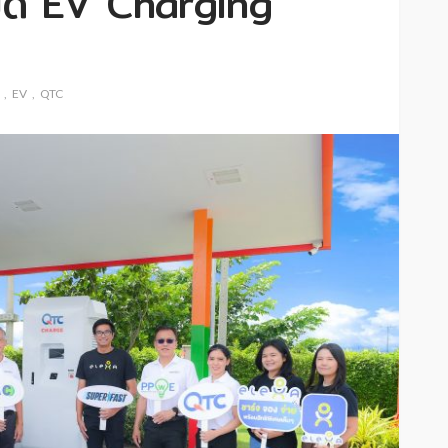
ิด EV Charging
EV
QTC