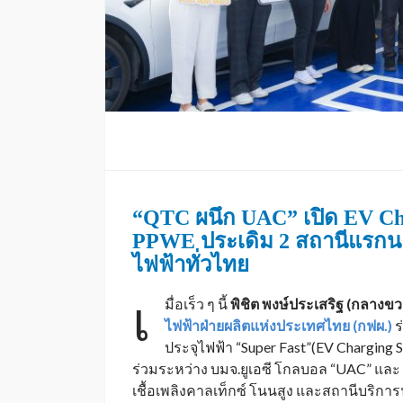
“
QTC ผนึก UAC” เปิด EV Cha
PPWE
ประเดิม 2 สถานีแรกน
ไฟฟ้าทั่วไทย
เ
มื่อเร็ว ๆ นี้
พิชิต พงษ์ประเสริฐ (กลางข
ไฟฟ้าฝ่ายผลิตแห่งประเทศไทย (กฟผ.)
ร
ประจุไฟฟ้า “Super Fast”(EV Charging St
ร่วมระหว่าง บมจ.ยูเอซี โกลบอล “UAC” และ
เชื้อเพลิงคาลเท็กซ์ โนนสูง และสถานีบริการน้ำ