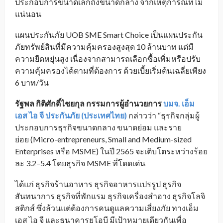
ประกอบการขนาดเล็กถึงขนาดกลาง จากเหตุการณ์ที่ไม่
แน่นอน
แผนประกันภัย UOB SME Smart Choice เป็นแผนประกัน
ภัยทรัพย์สินที่มีความคุ้มครองสูงสุด 10 ล้านบาท แต่มี
ความยืดหยุ่นสูง เนื่องจากสามารถเลือกซื้อเพิ่มหรือปรับ
ความคุ้มครองได้ตามที่ต้องการ ด้วยเบี้ยเริ่มต้นเฉลี่ยเพียง
6 บาท/วัน
รัฐพล กิติศักดิ์ไชยกุล
กรรมการผู้อำนวยการ
บมจ. เอ็ม
เอส ไอ จี ประกันภัย (ประเทศไทย)
กล่าวว่า “ธุรกิจกลุ่มผู้
ประกอบการธุรกิจขนาดกลาง ขนาดย่อม และราย
ย่อย (Micro-entrepreneurs, Small and Medium-sized
Enterprises หรือ MSME) ในปี 2565 จะเติบโตระหว่างร้อย
ละ 3.2–5.4 โดยธุรกิจ MSME ที่โดดเด่น
ได้แก่ ธุรกิจร้านอาหาร ธุรกิจอาหารแปรรูป ธุรกิจ
สันทนาการ ธุรกิจที่พักแรม ธุรกิจเครื่องสำอาง ธุรกิจโลจิ
สติกส์ ซึ่งล้วนแต่ต้องการคนดูแลความเสี่ยงภัย ทางเอ็ม
เอส ไอ จี และธนาคารยูโอบี มีเป้าหมายเดียวกันเพื่อ