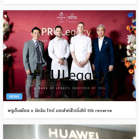
NEWS
พรูเด็นเชียล x มิชลิน ไกด์ มอบไฟน์ไดนิ่งให้ ttb reserve