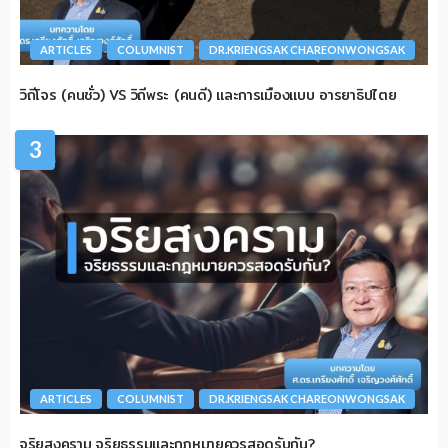
ARTICLES
COLUMNIST
DR.KRIENGSAK CHAREONWONGSAK
วิถีโจร (คนชั่ว) VS วิถีพระ (คนดี) และการเมืองแบบ อารยาธิปไตย
3
ARTICLES
COLUMNIST
DR.KRIENGSAK CHAREONWONGSAK
จริยสงคราม จริยธรรมและกฎหมายควรสอดรับกัน?