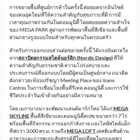
การขยายพื้นที่ศูนย์การค้าในครั้งนี้ ต่อยอดจากอินไซต์
ของคนยุคใหม่ที่ให้ความสำคัญกับสุขภาวะที่ดี การมี
เวลาคุณภาพร่วมกันในคอมมูนิตี้ โดยต่อยอดความสำเร็จ
ของ MEGA PARK สู่ผ่านการพัฒนาพื้นที่สีเขียวและพื้นที่
ส่วนกลางรูปแบบใหม่สำหรับทุกคนในครอบครัว
สำหรับการออกแบบส่วนต่อขยายครั้งนี้ ได้แรงบันดาลใจ
จาก
สถาปัตยกรรมสไตล์นอร์ดิก (
Nordic Design)
ที่ให้
ความสำคัญกับธรรมชาติ ความโปร่งสบาย และ
ประสบการณ์ที่ออกแบบโดยมีผู้คนเป็นศูนย์กลาง แนวคิด
ดังกล่าวสะท้อนปรัชญา Meeting Place ของ Ikano
Centres ในการเชื่อมโยงพื้นที่รีเทล คอมมูนิตี้ และการใช้
ชีวิตประจำวันเข้าด้วยกันอย่างมีความหมาย
โดย เมกาบางนา จะพัฒนาแลนด์มาร์กใหม่ ได้แก่
MEGA
SKYLINE
พื้นที่สีเขียวและคอมมูนิตี้สเปซ ขนาดกว่า 7 ไร่
พร้อมพื้นที่กิจกรรม การออกกำลังกาย และไลฟ์สไตล์แอ็ก
ทีฟกว่า 3,000 ตร.ม. รวมถึง
MEGA LOFT
เดสติเนชันด้าน
อาหารและการพบปะสังสรรค์ที่ใหญ่ที่สุดในกรุงเทพฯ