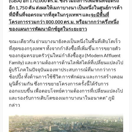
(
GBA) อีก 170,000 ตร.ม.
ซึ่งรวมถึงการเพิ่มพื้นที่จอดรถ
อีก
1,750 คัน ส่งผลให้เมกาบางนา เป็นหนึ่งในศูนย์การค้า
ที่มีพื้นที่จอดรถมากที่สุดในกรุงเทพฯ และ
จะมีพื้นที่
โครงการรวมกว่า
800,000 ตร.ม. หรือมากกว่าครึ่งหนึ่ง
ของแผนการพัฒนามิกซ์ยูสในระยะยาว
ขณะเดียวกัน ย่านบางนายังคงเป็นหนึ่งในพื้นที่เติบโตเร็ว
ที่สุดของกรุงเทพฯ ทั้งจากกำลังซื้อที่เพิ่มขึ้น การขยายตัว
ของกลุ่มครอบครัวรุ่นใหม่กำลังซื้อสูง (Modern Affluent
Family) และความต้องการด้านไลฟ์สไตล์ที่เปลี่ยนแปลงไป
ผู้บริโภคในปัจจุบันมองหาประสบการณ์ที่มากกว่าการ
ช้อปปิ้ง ทั้งด้านการใช้ชีวิต การพักผ่อน และการสร้างคอม
มูนิตี้ร่วมกัน ซึ่งการขยายโครงการครั้งนี้ได้รับการ
ออกแบบขึ้น เพื่อตอบโจทย์ความต้องการที่เปลี่ยนแปลงไป
และรองรับการเติบโตของเมกาบางนาในอนาคต” ภูมิ
กล่าว