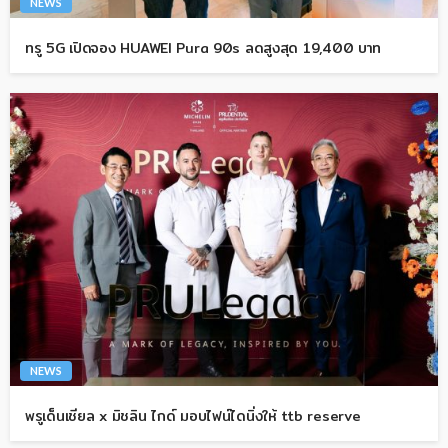
NEWS
ทรู 5G เปิดจอง HUAWEI Pura 90s ลดสูงสุด 19,400 บาท
NEWS
พรูเด็นเชียล x มิชลิน ไกด์ มอบไฟน์ไดนิ่งให้ ttb reserve