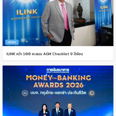
NEWS
ILINK คว้า 100 คะแนน AGM Checklist 9 ปีซ้อน