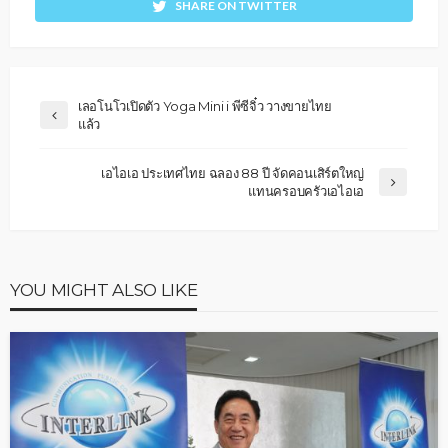
SHARE ON TWITTER
เลอโนโวเปิดตัว Yoga Mini i พีซีจิ๋ว วางขายไทย
แล้ว
เอไอเอ ประเทศไทย ฉลอง 88 ปี จัดคอนเสิร์ตใหญ่
แทนครอบครัวเอไอเอ
YOU MIGHT ALSO LIKE