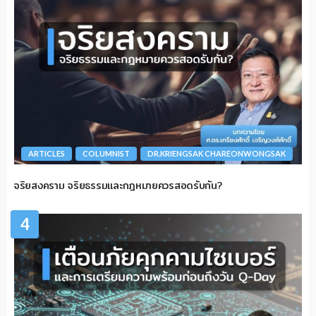
ARTICLES
COLUMNIST
DR.KRIENGSAK CHAREONWONGSAK
จริยสงคราม จริยธรรมและกฎหมายควรสอดรับกัน?
4