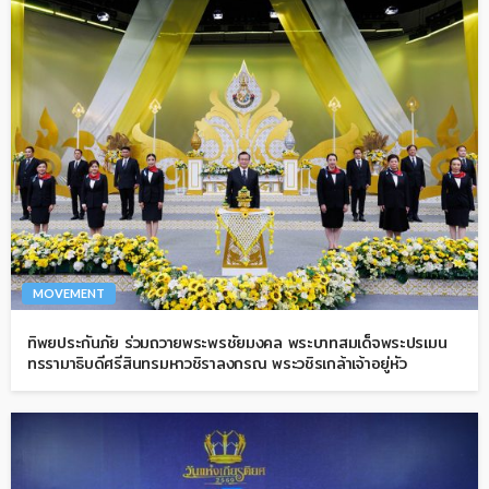
MOVEMENT
ทิพยประกันภัย ร่วมถวายพระพรชัยมงคล พระบาทสมเด็จพระปรเมน
ทรรามาธิบดีศรีสินทรมหาวชิราลงกรณ พระวชิรเกล้าเจ้าอยู่หัว