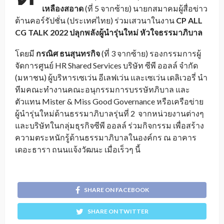
เหลืองสอาด
(ที่ 5 จากซ้าย) นายกสมาคมผู้สื่อข่าว
ต้านคอร์รัปชั่น (ประเทศไทย) ร่วมเสวนาในงาน
CP ALL
CG TALK 2022 ปลุกพลังผู้นำรุ่นใหม่ หัวใจธรรมาภิบาล
โดยมี
กรณิศ ธนสุนทรกิจ
(ที่ 3 จากซ้าย) รองกรรมการผู้
จัดการศูนย์ HR Shared Services บริษัท ซีพี ออลล์ จำกัด
(มหาชน) ผู้บริหารเซเว่น อีเลฟเว่น และเซเว่น เดลิเวอรี่ นำ
ทีมคณะทำงานคณะอนุกรรมการบรรษัทภิบาล และ
ตัวแทน Mister & Miss Good Governance หรือเครือข่าย
ผู้นำรุ่นใหม่ด้านธรรมาภิบาลรุ่นที่ 2 จากหน่วยงานต่างๆ
และบริษัทในกลุ่มธุรกิจซีพี ออลล์ ร่วมกิจกรรม เพื่อสร้าง
ความตระหนักรู้ด้านธรรมาภิบาลในองค์กร ณ อาคาร
เดอะธารา ถนนแจ้งวัฒนะ เมื่อเร็วๆ นี้
SHARE ON FACEBOOK
SHARE ON TWITTER