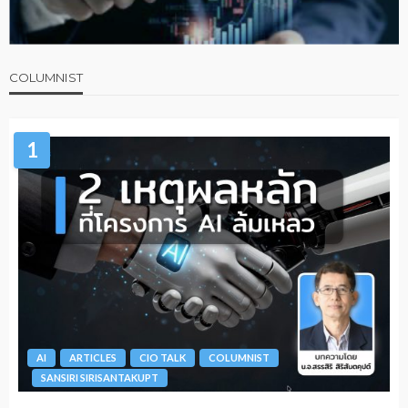
COLUMNIST
1
AI
ARTICLES
CIO TALK
COLUMNIST
SANSIRI SIRISANTAKUPT