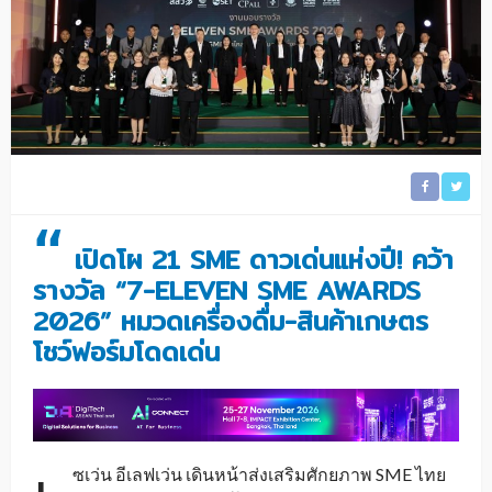
“
เปิดโผ 21 SME ดาวเด่นแห่งปี! คว้า
รางวัล “7-ELEVEN SME AWARDS
2026” หมวดเครื่องดื่ม-สินค้าเกษตร
โชว์ฟอร์มโดดเด่น
ซเว่น อีเลฟเว่น เดินหน้าส่งเสริมศักยภาพ SME ไทย