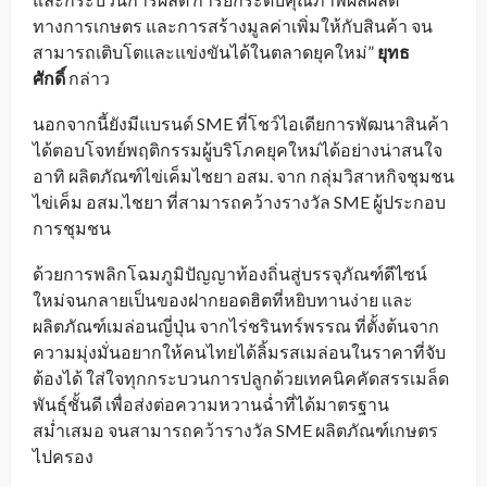
ทางการเกษตร และการสร้างมูลค่าเพิ่มให้กับสินค้า จน
สามารถเติบโตและแข่งขันได้ในตลาดยุคใหม่”
ยุทธ
ศักดิ์
กล่าว
นอกจากนี้ยังมีแบรนด์ SME ที่โชว์ไอเดียการพัฒนาสินค้า
ได้ตอบโจทย์พฤติกรรมผู้บริโภคยุคใหม่ได้อย่างน่าสนใจ
อาทิ ผลิตภัณฑ์ไข่เค็มไชยา อสม. จาก กลุ่มวิสาหกิจชุมชน
ไข่เค็ม อสม.ไชยา ที่สามารถคว้างรางวัล SME ผู้ประกอบ
การชุมชน
ด้วยการพลิกโฉมภูมิปัญญาท้องถิ่นสู่บรรจุภัณฑ์ดีไซน์
ใหม่จนกลายเป็นของฝากยอดฮิตที่หยิบทานง่าย และ
ผลิตภัณฑ์เมล่อนญี่ปุ่น จากไร่ชรินทร์พรรณ ที่ตั้งต้นจาก
ความมุ่งมั่นอยากให้คนไทยได้ลิ้มรสเมล่อนในราคาที่จับ
ต้องได้ ใส่ใจทุกกระบวนการปลูกด้วยเทคนิคคัดสรรเมล็ด
พันธุ์ชั้นดี เพื่อส่งต่อความหวานฉ่ำที่ได้มาตรฐาน
สม่ำเสมอ จนสามารถคว้ารางวัล SME ผลิตภัณฑ์เกษตร
ไปครอง