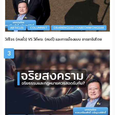
ARTICLES
COLUMNIST
DR.KRIENGSAK CHAREONWONGSAK
วิถีโจร (คนชั่ว) VS วิถีพระ (คนดี) และการเมืองแบบ อารยาธิปไตย
3