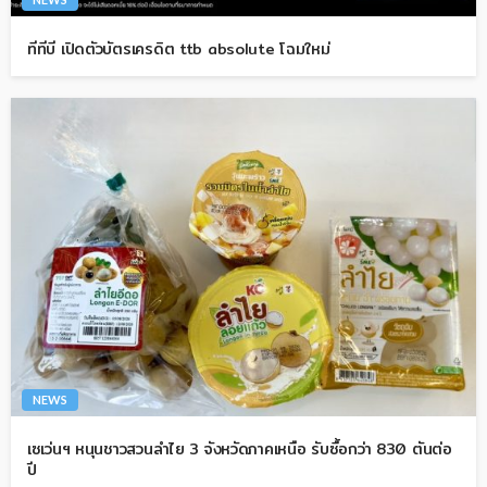
ทีทีบี เปิดตัวบัตรเครดิต ttb absolute โฉมใหม่
NEWS
เซเว่นฯ หนุนชาวสวนลำไย 3 จังหวัดภาคเหนือ รับซื้อกว่า 830 ตันต่อ
ปี