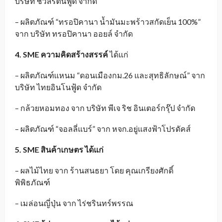
บริษัท ชวัลรัตน์ฟู๊ด จำกัด
– ผลิตภัณฑ์ “ทรอปิคานา น้ำมันมะพร้าวสกัดเย็น 100%”
จาก บริษัท ทรอปิคานา ออยล์ จำกัด
4. SME ความคิดสร้างสรรค์
ได้แก่
– ผลิตภัณฑ์แหนม “ดอนเมืองกม.26 และสุทธิลักษณ์” จาก
บริษัท ไทยอินโนฟู้ด จำกัด
– กล้วยหอมทอง จาก บริษัท พีเจ ริช อินเตอร์กรุ๊ป จำกัด
– ผลิตภัณฑ์ “จอลลี่แบร์” จาก หจก.อยู่แสงฟ้าโปรดัคส์
5. SME สินค้าเกษตร
ได้แก่
– ผลไม้ไทย จาก ร้านสนธยา โดย คุณเกรียงศักดิ์
พิพิธภัณฑ์
– เมล่อนญี่ปุ่น จาก ไร่ชรินทร์พรรณ