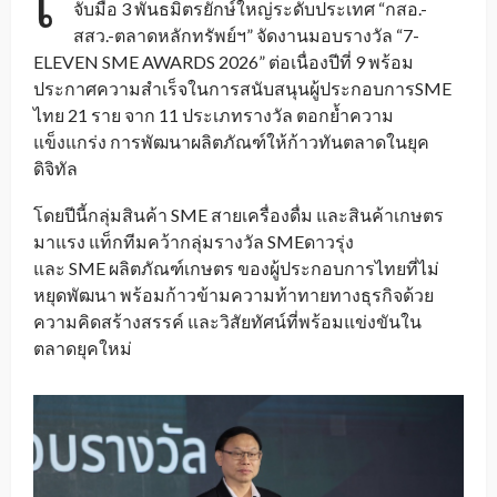
เ
จับมือ 3 พันธมิตรยักษ์ใหญ่ระดับประเทศ “กสอ.-
สสว.-ตลาดหลักทรัพย์ฯ” จัดงานมอบรางวัล “7-
ELEVEN SME AWARDS 2026” ต่อเนื่องปีที่ 9 พร้อม
ประกาศความสำเร็จในการสนับสนุนผู้ประกอบการSME
ไทย 21 ราย จาก 11 ประเภทรางวัล ตอกย้ำความ
แข็งแกร่ง การพัฒนาผลิตภัณฑ์ให้ก้าวทันตลาดในยุค
ดิจิทัล
โดยปีนี้กลุ่มสินค้า SME สายเครื่องดื่ม และสินค้าเกษตร
มาแรง แท็กทีมคว้ากลุ่มรางวัล SMEดาวรุ่ง
และ SME ผลิตภัณฑ์เกษตร ของผู้ประกอบการไทยที่ไม่
หยุดพัฒนา พร้อมก้าวข้ามความท้าทายทางธุรกิจด้วย
ความคิดสร้างสรรค์ และวิสัยทัศน์ที่พร้อมแข่งขันใน
ตลาดยุคใหม่