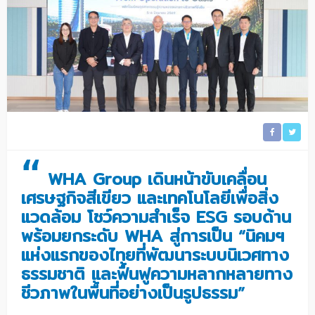
“
WHA Group
เดินหน้าขับเคลื่อน
เศรษฐกิจสีเขียว และเทคโนโลยีเพื่อสิ่ง
แวดล้อม โชว์ความสำเร็จ
ESG
รอบด้าน
พร้อมยกระดับ
WHA สู่การเป็น
“นิคมฯ
แห่งแรกของไทยที่พัฒนาระบบนิเวศทาง
ธรรมชาติ และฟื้นฟูความหลากหลายทาง
ชีวภาพในพื้นที่อย่างเป็นรูปธรรม”