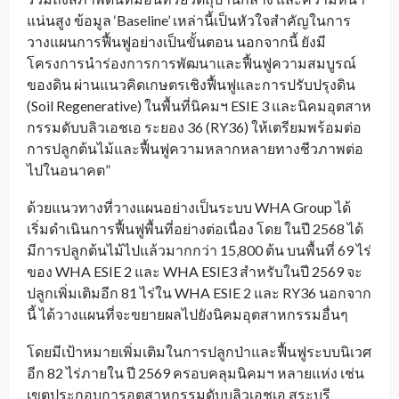
แน่นสูง ข้อมูล ‘Baseline’ เหล่านี้เป็นหัวใจสำคัญในการ
วางแผนการฟื้นฟูอย่างเป็นขั้นตอน นอกจากนี้ ยังมี
โครงการนำร่องการการพัฒนาและฟื้นฟูความสมบูรณ์
ของดิน ผ่านแนวคิดเกษตรเชิงฟื้นฟูและการปรับปรุงดิน
(Soil Regenerative) ในพื้นที่นิคมฯ ESIE 3 และนิคมอุตสาห
กรรมดับบลิวเอชเอ ระยอง 36 (RY36) ให้เตรียมพร้อมต่อ
การปลูกต้นไม้และฟื้นฟูความหลากหลายทางชีวภาพต่อ
ไปในอนาคต”
ด้วยแนวทางที่วางแผนอย่างเป็นระบบ WHA Group ได้
เริ่มดำเนินการฟื้นฟูพื้นที่อย่างต่อเนื่อง โดย ในปี 2568 ได้
มีการปลูกต้นไม้ไปแล้วมากกว่า 15,800 ต้น บนพื้นที่ 69 ไร่
ของ WHA ESIE 2 และ WHA ESIE3 สำหรับในปี 2569 จะ
ปลูกเพิ่มเติมอีก 81 ไร่ใน WHA ESIE 2 และ RY36 นอกจาก
นี้ ได้วางแผนที่จะขยายผลไปยังนิคมอุตสาหกรรมอื่นๆ
โดยมีเป้าหมายเพิ่มเติมในการปลูกป่าและฟื้นฟูระบบนิเวศ
อีก 82 ไร่ภายใน ปี 2569 ครอบคลุมนิคมฯ หลายแห่ง เช่น
เขตประกอบการอุตสาหกรรมดับบลิวเอชเอ สระบุรี