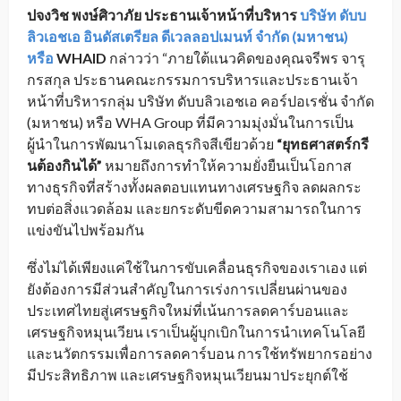
ปจงวิช พงษ์ศิวาภัย
ประธานเจ้าหน้าที่บริหาร
บริษัท ดับบ
ลิวเอชเอ อินดัสเตรียล ดีเวลลอปเมนท์ จำกัด (มหาชน)
หรือ
WHAID
กล่าวว่า “ภายใต้แนวคิดของคุณจรีพร จารุ
กรสกุล ประธานคณะกรรมการบริหารและประธานเจ้า
หน้าที่บริหารกลุ่ม บริษัท ดับบลิวเอชเอ คอร์ปอเรชั่น จำกัด
(มหาชน) หรือ WHA Group ที่มีความมุ่งมั่นในการเป็น
ผู้นำในการพัฒนาโมเดลธุรกิจสีเขียวด้วย
“ยุทธศาสตร์กรี
นต้องกินได้”
หมายถึงการทำให้ความยั่งยืนเป็นโอกาส
ทางธุรกิจที่สร้างทั้งผลตอบแทนทางเศรษฐกิจ ลดผลกระ
ทบต่อสิ่งแวดล้อม และยกระดับขีดความสามารถในการ
แข่งขันไปพร้อมกัน
ซึ่งไม่ได้เพียงแค่ใช้ในการขับเคลื่อนธุรกิจของเราเอง แต่
ยังต้องการมีส่วนสำคัญในการเร่งการเปลี่ยนผ่านของ
ประเทศไทยสู่เศรษฐกิจใหม่ที่เน้นการลดคาร์บอนและ
เศรษฐกิจหมุนเวียน เราเป็นผู้บุกเบิกในการนำเทคโนโลยี
และนวัตกรรมเพื่อการลดคาร์บอน การใช้ทรัพยากรอย่าง
มีประสิทธิภาพ และเศรษฐกิจหมุนเวียนมาประยุกต์ใช้