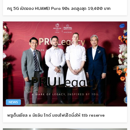
ทรู 5G เปิดจอง HUAWEI Pura 90s ลดสูงสุด 19,400 บาท
NEWS
พรูเด็นเชียล x มิชลิน ไกด์ มอบไฟน์ไดนิ่งให้ ttb reserve