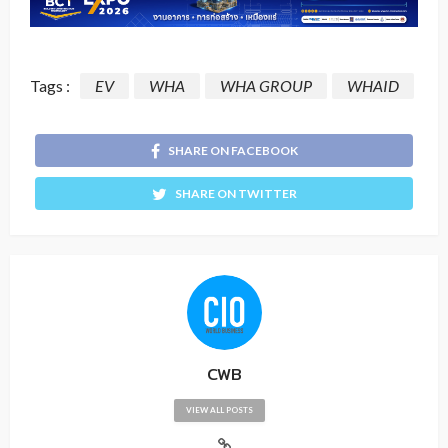
Tags :
EV
WHA
WHA GROUP
WHAID
SHARE ON FACEBOOK
SHARE ON TWITTER
CWB
VIEW ALL POSTS