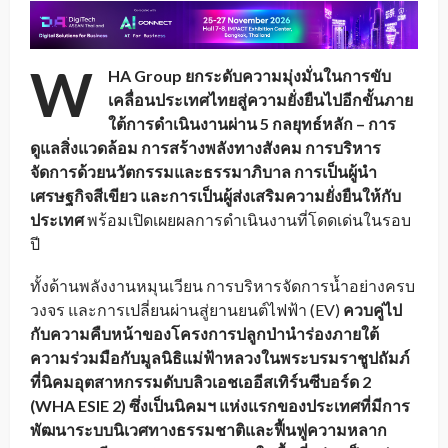
W
HA Group ยกระดับความมุ่งมั่นในการขับ
เคลื่อนประเทศไทยสู่ความยั่งยืนไปอีกขั้นภาย
ใต้การดำเนินงาน
ผ่าน
5 กลยุทธ์หลัก – การ
ดูแลสิ่งแวดล้อม การสร้างพลังทางสังคม การบริหาร
จัดการด้วยนวัตกรรมและธรรมาภิบาล การเป็นผู้นำ
เศรษฐกิจสีเขียว
และการเป็นผู้ส่งเสริมความยั่งยืนให้กับ
ประเทศ
พร้อมเปิดเผยผลการดำเนินงานที่โดดเด่นในรอบ
ปี
ทั้งด้านพลังงานหมุนเวียน การบริหารจัดการน้ำอย่างครบ
วงจร และการเปลี่ยนผ่านสู่ยานยนต์ไฟฟ้า (EV)
ควบคู่ไป
กับความคืบหน้าของโครงการปลูกป่านำร่องภายใต้
ความร่วมมือกับมูลนิธิแม่ฟ้าหลวงในพระบรมราชูปถัมภ์
ที่นิคมอุตสาหกรรมดับบลิวเอชเออีสเทิร์นซีบอร์ด
2
(
WHA ESIE
2) ซึ่งเป็นนิคมฯ แห่งแรกของประเทศที่มีการ
พัฒนาระบบนิเวศทางธรรมชาติและฟื้นฟูความหลาก