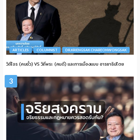
ARTICLES
COLUMNIST
DR.KRIENGSAK CHAREONWONGSAK
วิถีโจร (คนชั่ว) VS วิถีพระ (คนดี) และการเมืองแบบ อารยาธิปไตย
3