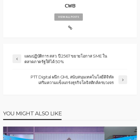
CWB
VIEW ALL POSTS
แผนปฏิบัติการ สสว. ปี 2567 ขยายโอกาส SME ใน
ตลาดภาครัฐให้ได้ 50%
PTT Digital ผนึก GML สนับสนุนเทคโนโลยีดิจิทัล
เสริมความแข็งแกร่งธุรกิจโลจิสติกส์ครบวงจร
YOU MIGHT ALSO LIKE