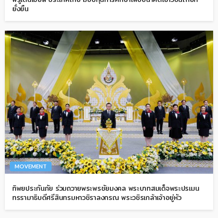
ยั่งยืน
MOVEMENT
ทิพยประกันภัย ร่วมถวายพระพรชัยมงคล พระบาทสมเด็จพระปรเมน
ทรรามาธิบดีศรีสินทรมหาวชิราลงกรณ พระวชิรเกล้าเจ้าอยู่หัว