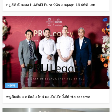
ทรู 5G เปิดจอง HUAWEI Pura 90s ลดสูงสุด 19,400 บาท
NEWS
พรูเด็นเชียล x มิชลิน ไกด์ มอบไฟน์ไดนิ่งให้ ttb reserve