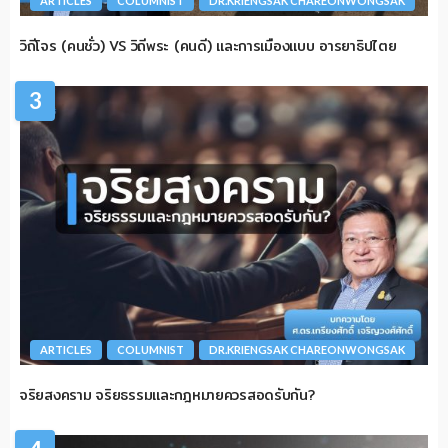
ARTICLES
COLUMNIST
DR.KRIENGSAK CHAREONWONGSAK
วิถีโจร (คนชั่ว) VS วิถีพระ (คนดี) และการเมืองแบบ อารยาธิปไตย
3
ARTICLES
COLUMNIST
DR.KRIENGSAK CHAREONWONGSAK
จริยสงคราม จริยธรรมและกฎหมายควรสอดรับกัน?