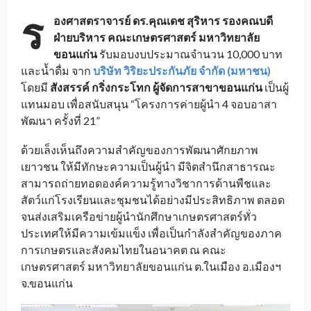
ร
องศาสตราจารย์ ดร.คุณเดช สุริหาร รองคณบดี
ฝ่ายบริหาร คณะเกษตรศาสตร์ มหาวิทยาลัย
ขอนแก่น
รับมอบงบประมาณจำนวน 10,000 บาท
และน้ำดื่ม จาก
บริษัท วิริยะประกันภัย จำกัด (มหาชน)
โดยมี
สังสรรค์ กริ่งกระโทก ผู้จัดการสาขาขอนแก่น
เป็นผู้
แทนมอบ เพื่อสนับสนุน “โครงการค่ายผู้นำ 4 จอบอาสา
พัฒนา ครั้งที่ 21”
ด้วยเล็งเห็นถึงความสำคัญของการพัฒนาศักยภาพ
เยาวชน ให้มีทักษะความเป็นผู้นำ มีจิตสำนึกสาธารณะ
สามารถถ่ายทอดองค์ความรู้ทางวิชาการด้านพืชและ
สัตว์แก่โรงเรียนและชุมชนได้อย่างมีประสิทธิภาพ ตลอด
จนส่งเสริมเครือข่ายผู้นำนักศึกษาเกษตรศาสตร์ทั่ว
ประเทศให้มีความเข้มแข็ง เพื่อเป็นกำลังสำคัญของภาค
การเกษตรและสังคมไทยในอนาคต ณ คณะ
เกษตรศาสตร์ มหาวิทยาลัยขอนแก่น ต.ในเมือง อ.เมืองฯ
จ.ขอนแก่น