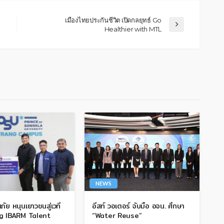
เมืองไทยประกันชีวิต เปิดกลยุทธ์ Go
Healthier with MTL
NEWS
นภัย หนุนเยาวชนสู่เวที
อีสท์ วอเตอร์ จับมือ อจน. ศึกษา
g IBARM Talent
“Water Reuse”