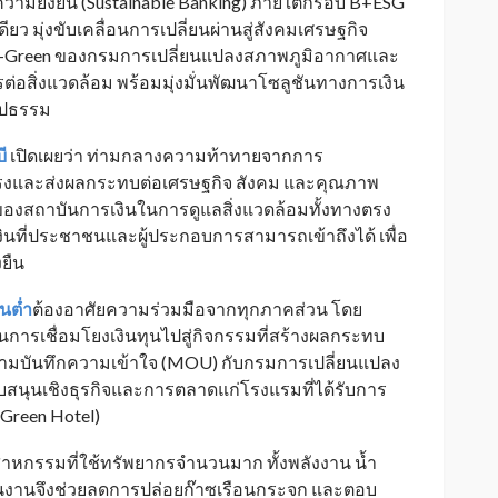
วามยั่งยืน (Sustainable Banking) ภายใต้กรอบ B+ESG
ียว มุ่งขับเคลื่อนการเปลี่ยนผ่านสู่สังคมเศรษฐกิจ
G-Green ของกรมการเปลี่ยนแปลงสภาพภูมิอากาศและ
รต่อสิ่งแวดล้อม พร้อมมุ่งมั่นพัฒนาโซลูชันทางการเงิน
รูปธรรม
บี
เปิดเผยว่า ท่ามกลางความท้าทายจากการ
แรงและส่งผลกระทบต่อเศรษฐกิจ สังคม และคุณภาพ
องสถาบันการเงินในการดูแลสิ่งแวดล้อมทั้งทางตรง
นที่ประชาชนและผู้ประกอบการสามารถเข้าถึงได้ เพื่อ
งยืน
นต่ำ
ต้องอาศัยความร่วมมือจากทุกภาคส่วน โดย
ารเชื่อมโยงเงินทุนไปสู่กิจกรรมที่สร้างผลกระทบ
งนามบันทึกความเข้าใจ (MOU) กับกรมการเปลี่ยนแปลง
ับสนุนเชิงธุรกิจและการตลาดแก่โรงแรมที่ได้รับการ
(Green Hotel)
ตสาหกรรมที่ใช้ทรัพยากรจำนวนมาก ทั้งพลังงาน น้ำ
นินงานจึงช่วยลดการปล่อยก๊าซเรือนกระจก และตอบ