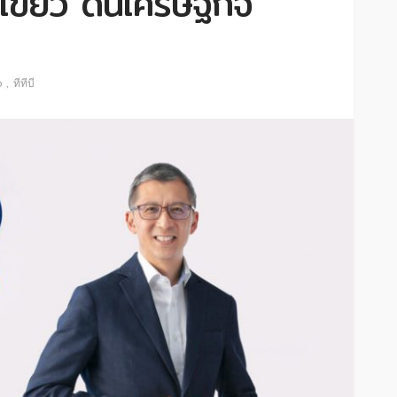
ีเขียว ดันเศรษฐกิจ
b
ทีทีบี