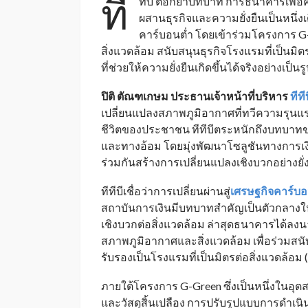
ที
ทีบี ตอกย้ำบทบาท การธนาคารเพื่อค
ผสานธุรกิจและความยั่งยืนเป็นหนึ่งเด
คาร์บอนต่ำ โดยเข้าร่วมโครงการ 
สิ่งแวดล้อม สนับสนุนธุรกิจโรงแรมที่เป็นมิต
ที่ช่วยให้ความยั่งยืนเกิดขึ้นได้จริงอย่างเป็น
ปิติ ตัณฑเกษม ประธานเจ้าหน้าที่บริหาร
ทีที
เปลี่ยนแปลงสภาพภูมิอากาศที่ทวีความรุน
ชีวิตของประชาชน ทีทีบีตระหนักถึงบทบาทข
และทางอ้อม โดยมุ่งพัฒนาโซลูชันทางการเงิ
ร่วมกันสร้างการเปลี่ยนแปลงเชิงบวกอย่างยั่
ทีทีบีเชื่อว่าการเปลี่ยนผ่านสู่
เศรษฐกิจคาร์บอ
สถาบันการเงินมีบทบาทสำคัญเป็นตัวกลางในก
เชิงบวกต่อสิ่งแวดล้อม ล่าสุดธนาคารได้ล
สภาพภูมิอากาศและสิ่งแวดล้อม เพื่อร่วมสน
รับรองเป็นโรงแรมที่เป็นมิตรต่อสิ่งแวดล้อม 
ภายใต้โครงการ G-Green ซึ่งเป็นหนึ่งในอุ
และวัสดุสิ้นเปลือง การปรับรูปแบบการดำเ