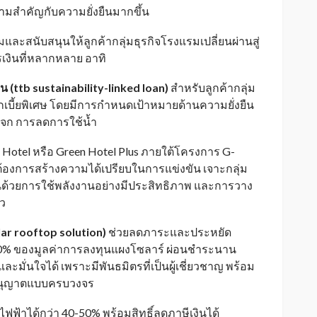
วามสำคัญกับความยั่งยืนมากขึ้น
ละสนับสนุนให้ลูกค้ากลุ่มธุรกิจโรงแรมเปลี่ยนผ่านสู่
รเงินที่หลากหลาย อาทิ
น (
ttb sustainability-linked loan)
สําหรับลูกค้ากลุ่ม
อกเบี้ยพิเศษ โดยมีการกำหนดเป้าหมายด้านความยั่งยืน
ะจก การลดการใช้น้ำ
 Hotel หรือ Green Hotel Plus ภายใต้โครงการ G-
่ต้องการสร้างความได้เปรียบในการแข่งขัน เจาะกลุ่ม
ทุนด้วยการใช้พลังงานอย่างมีประสิทธิภาพ และการวาง
าว
lar rooftop solution)
ช่วยลดภาระและประหยัด
ด 100% ของมูลค่าการลงทุนแผงโซลาร์ ผ่อนชำระนาน
ละมั่นใจได้ เพราะมีพันธมิตรที่เป็นผู้เชี่ยวชาญ พร้อม
อนุญาตแบบครบวงจร
ฟฟ้าได้กว่า 40-50% พร้อมสิทธิ์ลดภาษีเงินได้