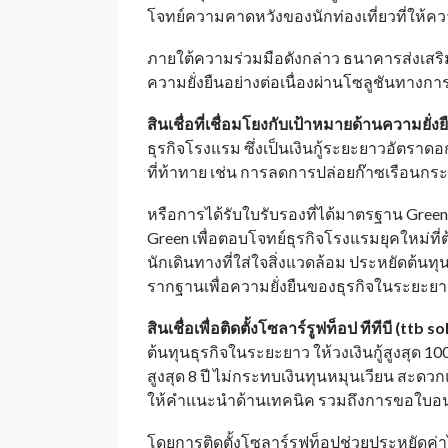
โจทย์ความคาดหวังของนักท่องเที่ยวที่ให้ค
ภายใต้ความร่วมมือดังกล่าว ธนาคารส่งเสริมแ
ความยั่งยืนอย่างต่อเนื่องผ่านโซลูชันทางกา
สินเชื่อที่เชื่อมโยงกับเป้าหมายด้านความยั่งยื
ธุรกิจโรงแรม ซึ่งเป็นเงินกู้ระยะยาวอัตราด
ที่ท้าทาย เช่น การลดการปล่อยก๊าซเรือนกร
หรือการได้รับใบรับรองที่ได้มาตรฐาน Green
Green เพื่อตอบโจทย์ธุรกิจโรงแรมยุคใหม่ที
นักเดินทางที่ใส่ใจสิ่งแวดล้อม ประหยัดต้น
รากฐานเพื่อความยั่งยืนของธุรกิจในระยะย
สินเชื่อเพื่อติดตั้งโซลาร์รูฟท็อป ทีทีบี (
ttb so
ต้นทุนธุรกิจในระยะยาว ให้วงเงินกู้สูงสุ
สูงสุด 8 ปี ไม่กระทบเงินทุนหมุนเวียน สะดวกแ
ให้คำแนะนำด้านเทคนิค รวมถึงการขอใบ
โดยการติดตั้งโซลาร์รูฟท็อปช่วยประหยัดค่าไ