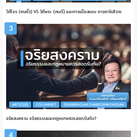
วิถีโจร (คนชั่ว) VS วิถีพระ (คนดี) และการเมืองแบบ อารยาธิปไตย
3
ARTICLES
COLUMNIST
DR.KRIENGSAK CHAREONWONGSAK
จริยสงคราม จริยธรรมและกฎหมายควรสอดรับกัน?
4