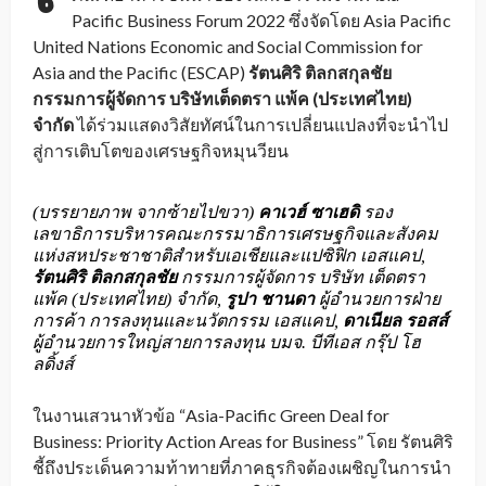
Pacific Business Forum 2022 ซึ่งจัดโดย Asia Pacific
United Nations Economic and Social Commission for
Asia and the Pacific (ESCAP)
รัตนศิริ ติลกสกุลชัย
กรรมการผู้จัดการ บริษัทเต็ดตรา แพ้ค (ประเทศไทย)
จำกัด
ได้ร่วมแสดงวิสัยทัศน์ในการเปลี่ยนแปลงที่จะนำไป
สู่การเติบโตของเศรษฐกิจหมุนวียน
(บรรยายภาพ จากซ้ายไปขวา)
คาเวฮ์ ซาเฮดิ
รอง
เลขาธิการบริหารคณะกรรมาธิการเศรษฐกิจและสังคม
แห่งสหประชาชาติสำหรับเอเชียและแปซิฟิก เอสแคป,
รัตนศิริ ติลกสกุลชัย
กรรมการผู้จัดการ บริษัท เต็ดตรา
แพ้ค (ประเทศไทย) จำกัด,
รูปา ชานดา
ผู้อำนวยการฝ่าย
การค้า การลงทุนและนวัตกรรม เอสแคป,
ดาเนียล รอสส์
ผู้อำนวยการใหญ่สายการลงทุน บมจ. บีทีเอส กรุ๊ป โฮ
ลดิ้งส์
ในงานเสวนาหัวข้อ “Asia-Pacific Green Deal for
Business: Priority Action Areas for Business” โดย รัตนศิริ
ชี้ถึงประเด็นความท้าทายที่ภาคธุรกิจต้องเผชิญในการนำ