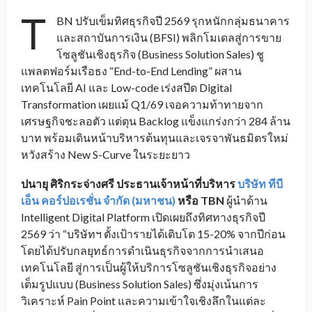
T
BN ปรับเข็มทิศธุรกิจปี 2569 รุกหนักกลุ่มธนาคาร
และสถาบันการเงิน (BFSI) พลิกโมเดลสู่การขาย
โซลูชันเชิงธุรกิจ (Business Solution Sales) ชู
แพลตฟอร์มเรือธง “End-to-End Lending” ผสาน
เทคโนโลยี AI และ Low-code เร่งสปีด Digital
Transformation เผยแม้ Q1/69 เจอความท้าทายจาก
เศรษฐกิจชะลอตัว แต่ตุน Backlog แข็งแกร่งกว่า 284 ล้าน
บาท พร้อมเดินหน้าบริหารต้นทุนและเจรจาพันธมิตรใหม่
หวังสร้าง New S-Curve ในระยะยาว
ปนายุ ศิริกระจ่างศรี
ประธานเจ้าหน้าที่บริหาร
บริษัท ทีบี
เอ็น คอร์ปอเรชั่น จำกัด (มหาชน)
หรือ
TBN
ผู้นำด้าน
Intelligent Digital Platform เปิดเผยถึงทิศทางธุรกิจปี
2569 ว่า “บริษัทฯ ตั้งเป้ารายได้เติบโต 15-20% จากปีก่อน
โดยได้ปรับกลยุทธ์การดำเนินธุรกิจจากการนำเสนอ
เทคโนโลยี สู่การเป็นผู้ให้บริการโซลูชันเชิงธุรกิจอย่าง
เต็มรูปแบบ (Business Solution Sales) ซึ่งมุ่งเน้นการ
วิเคราะห์ Pain Point และความเข้าใจเชิงลึกในแต่ละ