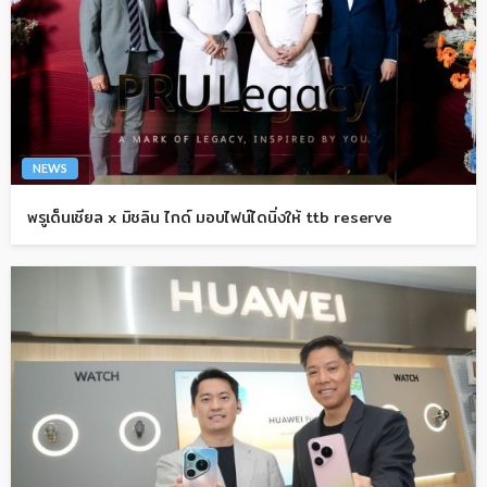
NEWS
พรูเด็นเชียล x มิชลิน ไกด์ มอบไฟน์ไดนิ่งให้ ttb reserve