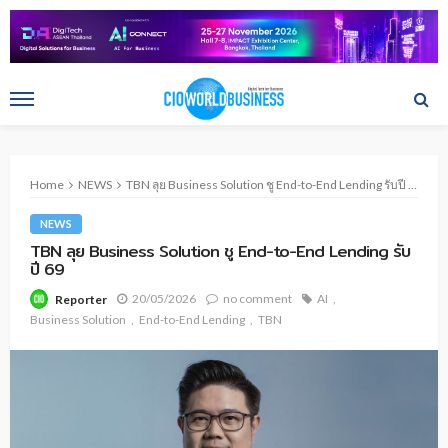
Home
NEWS
TBN ลุย Business Solution ชู End-to-End Lending รับปี 69
NEWS
TBN ลุย Business Solution ชู End-to-End Lending รับ
ปี 69
20/05/2026
no comment
AI
Reporter
Business Solution
End-to-End Lending
TBN