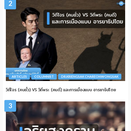
2
ARTICLES
COLUMNIST
DR.KRIENGSAK CHAREONWONGSAK
วิถีโจร (คนชั่ว) VS วิถีพระ (คนดี) และการเมืองแบบ อารยาธิปไตย
3