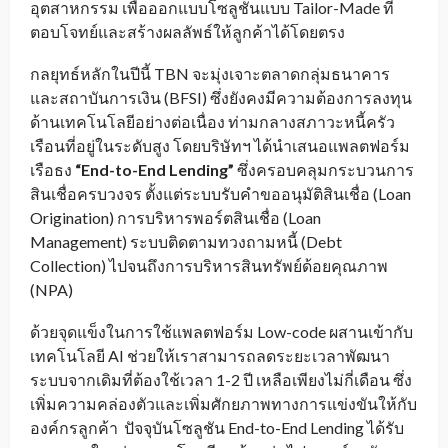
อุตสาหกรรม เพื่อออกแบบโซลูชันแบบ Tailor-Made ที่
ตอบโจทย์และสร้างผลลัพธ์ให้ลูกค้าได้โดยตรง
กลยุทธ์หลักในปีนี้ TBN จะมุ่งเจาะตลาดกลุ่มธนาคาร
และสถาบันการเงิน (BFSI) ซึ่งยังคงมีความต้องการลงทุน
ด้านเทคโนโลยีอย่างต่อเนื่อง ท่ามกลางสภาวะหนี้ครัว
เรือนที่อยู่ในระดับสูง โดยบริษัทฯ ได้นำเสนอแพลตฟอร์ม
เรือธง
“End-to-End Lending”
ซึ่งครอบคลุมกระบวนการ
สินเชื่อครบวงจร ตั้งแต่ระบบรับคำขออนุมัติสินเชื่อ (Loan
Origination) การบริหารพอร์ตสินเชื่อ (Loan
Management) ระบบติดตามทวงถามหนี้ (Debt
Collection) ไปจนถึงการบริหารสินทรัพย์ด้อยคุณภาพ
(NPA)
ด้วยจุดแข็งในการใช้แพลตฟอร์ม Low-code ผสานเข้ากับ
เทคโนโลยี AI ช่วยให้เราสามารถลดระยะเวลาพัฒนา
ระบบจากเดิมที่ต้องใช้เวลา 1-2 ปี เหลือเพียงไม่กี่เดือน ซึ่ง
เพิ่มความคล่องตัวและเพิ่มศักยภาพทางการแข่งขันให้กับ
องค์กรลูกค้า ปัจจุบันโซลูชัน End-to-End Lending ได้รับ