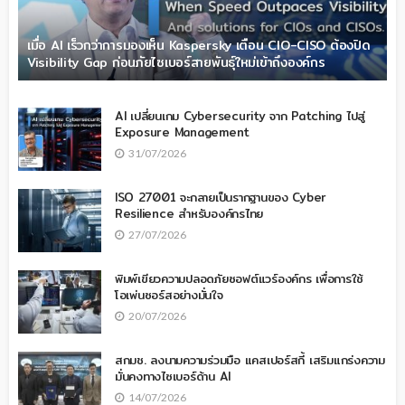
เมื่อ AI เร็วกว่าการมองเห็น Kaspersky เตือน CIO-CISO ต้องปิด
Visibility Gap ก่อนภัยไซเบอร์สายพันธุ์ใหม่เข้าถึงองค์กร
AI เปลี่ยนเกม Cybersecurity จาก Patching ไปสู่
Exposure Management
31/07/2026
ISO 27001 จะกลายเป็นรากฐานของ Cyber
Resilience สำหรับองค์กรไทย
27/07/2026
พิมพ์เขียวความปลอดภัยซอฟต์แวร์องค์กร เพื่อการใช้
โอเพ่นซอร์สอย่างมั่นใจ
20/07/2026
สกมช. ลงนามความร่วมมือ แคสเปอร์สกี้ เสริมแกร่งความ
มั่นคงทางไซเบอร์ด้าน AI
14/07/2026