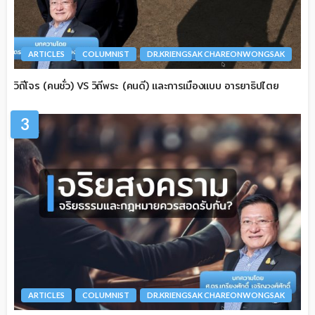
ARTICLES
COLUMNIST
DR.KRIENGSAK CHAREONWONGSAK
วิถีโจร (คนชั่ว) VS วิถีพระ (คนดี) และการเมืองแบบ อารยาธิปไตย
3
ARTICLES
COLUMNIST
DR.KRIENGSAK CHAREONWONGSAK