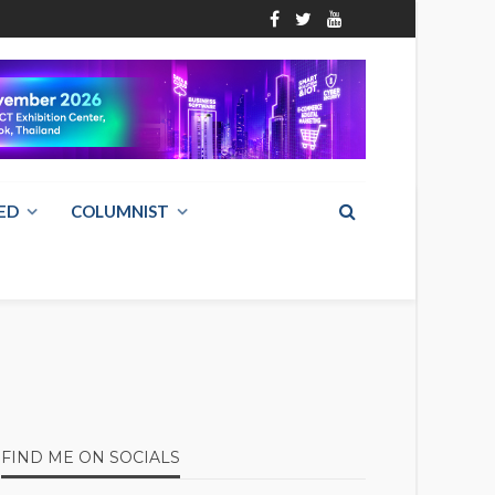
ED
COLUMNIST
FIND ME ON SOCIALS